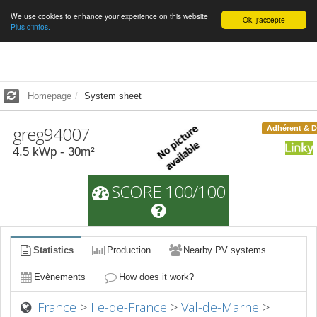
We use cookies to enhance your experience on this website
English
Ok, j'accepte
Plus d'infos.
Homepage
System sheet
greg94007
Adhérent & 
4.5
kWp -
30
m²
SCORE 100/100
Statistics
Production
Nearby PV systems
Evènements
How does it work?
France
>
Ile-de-France
>
Val-de-Marne
>