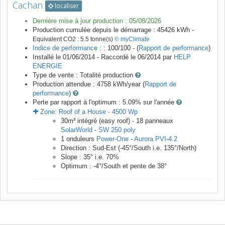
Cachan
localiser
Dernière mise à jour production :
05/08/2026
Production cumulée depuis le démarrage :
45426
kWh -
Equivalent CO2 :
5.5
tonne(s)
© myClimate
Indice de performance :
: 100/100 - (
Rapport de performance
)
Installé le 01/06/2014 -
Raccordé le
06/2014
par
HELP
ENERGIE
Type de vente :
Totalité production
Production attendue :
4758
kWh/year (
Rapport de
performance
)
Perte par rapport à l'optimum : 5.09
% sur l'année
Zone:
Roof of a House
-
4500
Wp
30
m²
intégré (easy roof) -
18
panneaux
SolarWorld
-
SW 250 poly
1
onduleurs
Power-One
-
Aurora PVI-4.2
Direction :
Sud-Est
(
-45
°/South i.e.
135
°/North)
Slope :
35
° i.e.
70
%
Optimum :
-4
°/South et pente de
38
°