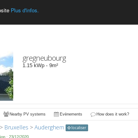
bsite
Plus d'infos.
gregneubourg
1.15
kWp -
9
m²
Nearby PV systems
Evènements
How does it work?
>
Bruxelles
>
Auderghem
localiser
ion :
23/12/2020