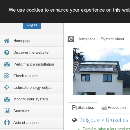
We use cookies to enhance your experience on this we
Log in
Homepage
System sheet
Homepage
Discover the website
Performance installation
Check a quote
Estimate energy output
Monitor your system
Statistics
Production
Statistics
Belgique
>
Bruxelles
Aide et support
Dernière mise à jour product