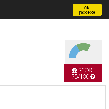
English
Ok,
j'accepte
SCORE
75/100