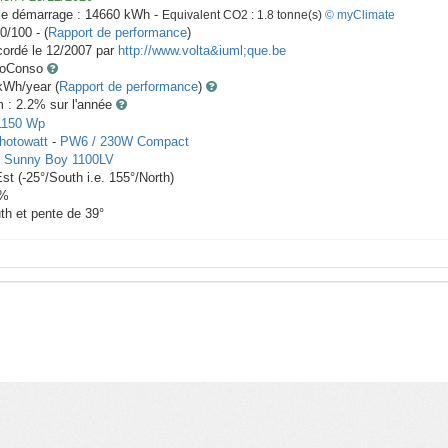
le démarrage :
14660
kWh -
Equivalent CO2 :
1.8
tonne(s)
© myClimate
0/100 - (
Rapport de performance
)
ordé le
12/2007
par
http://www.volta&iuml;que.be
toConso
Wh/year (
Rapport de performance
)
m : 2.2
% sur l'année
1150
Wp
hotowatt
-
PW6 / 230W Compact
-
Sunny Boy 1100LV
Est
(
-25
°/South i.e.
155
°/North)
%
th et pente de
39
°