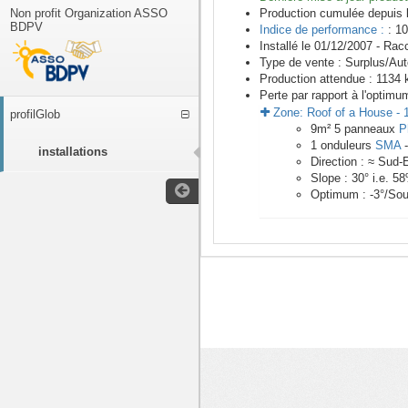
Non profit Organization ASSO
Production cumulée depuis 
BDPV
Indice de performance :
: 10
Installé le 01/12/2007 -
Racc
Type de vente :
Surplus/Au
Production attendue :
1134
k
Perte par rapport à l'optimu
Zone:
Roof of a House
-
profilGlob
9
m²
5
panneaux
P
1
onduleurs
SMA
installations
Direction :
≈ Sud-
Slope :
30
° i.e.
58
Optimum :
-3
°/Sou
<