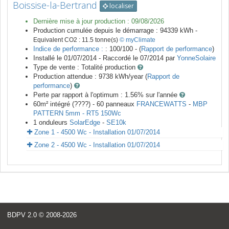
Boissise-la-Bertrand
localiser
Dernière mise à jour production :
09/08/2026
Production cumulée depuis le démarrage :
94339
kWh -
Equivalent CO2 :
11.5
tonne(s)
© myClimate
Indice de performance :
: 100/100 - (
Rapport de performance
)
Installé le 01/07/2014 -
Raccordé le
07/2014
par
YonneSolaire
Type de vente :
Totalité production
Production attendue :
9738
kWh/year (
Rapport de
performance
)
Perte par rapport à l'optimum : 1.56
% sur l'année
60
m²
intégré (????) -
60
panneaux
FRANCEWATTS
-
MBP
PATTERN 5mm - RT5 150Wc
1
onduleurs
SolarEdge
-
SE10k
Zone 1 - 4500 Wc - Installation 01/07/2014
Zone 2 - 4500 Wc - Installation 01/07/2014
BDPV 2.0
© 2008-2026
<