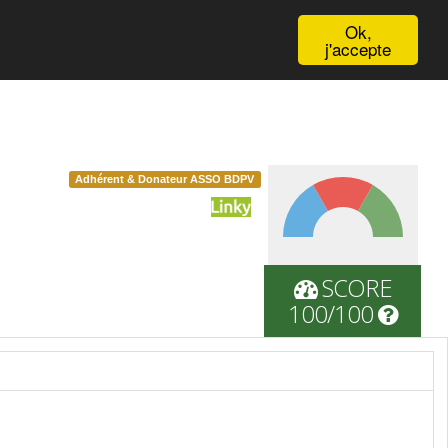
English
Ok,
j'accepte
Adhérent & Donateur ASSO BDPV
SCORE
100/100