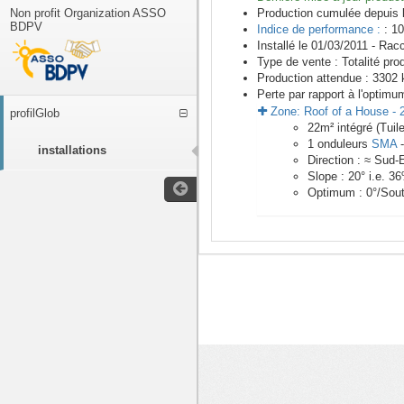
Non profit Organization ASSO
Production cumulée depuis 
BDPV
Indice de performance :
: 10
Installé le 01/03/2011 -
Racc
Type de vente :
Totalité pro
Production attendue :
3302
k
Perte par rapport à l'optimu
Zone:
Roof of a House
-
profilGlob
22
m²
intégré (Tuil
1
onduleurs
SMA
installations
Direction :
≈ Sud-
Slope :
20
° i.e.
36
Optimum :
0
°/Sou
<