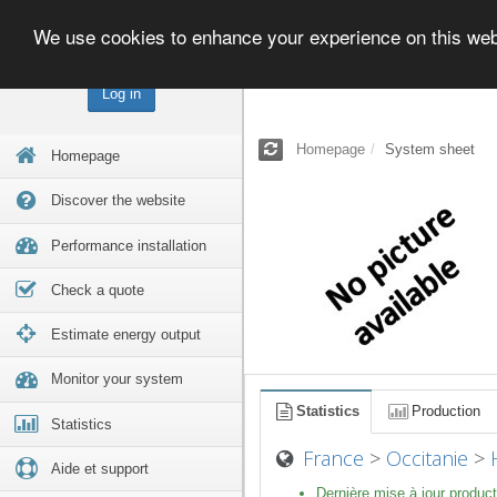
We use cookies to enhance your experience on this we
Log in
Homepage
System sheet
Homepage
Discover the website
Performance installation
Check a quote
Estimate energy output
Monitor your system
Statistics
Production
Statistics
France
>
Occitanie
>
Aide et support
Dernière mise à jour product