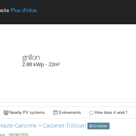
bsite
Plus d'infos.
grillon
2.88
kWp -
22
m²
Nearby PV systems
Evènements
How does it work?
Haute-Garonne
>
Castanet-Tolosan
localiser
ion :
06/08/2026