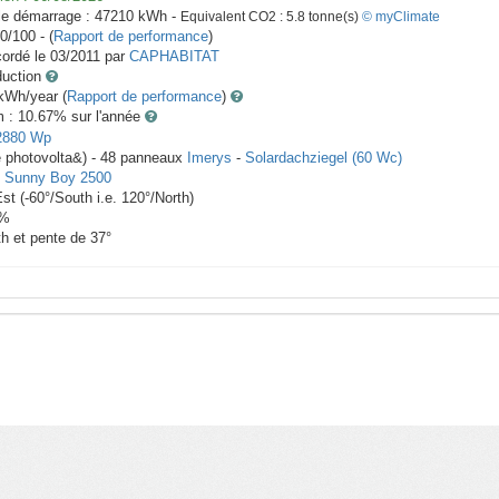
le démarrage :
47210
kWh -
Equivalent CO2 :
5.8
tonne(s)
© myClimate
0/100 - (
Rapport de performance
)
ordé le
03/2011
par
CAPHABITAT
duction
Wh/year (
Rapport de performance
)
m : 10.67
% sur l'année
2880
Wp
e photovolta&) -
48
panneaux
Imerys
-
Solardachziegel (60 Wc)
-
Sunny Boy 2500
Est
(
-60
°/South i.e.
120
°/North)
%
th et pente de
37
°