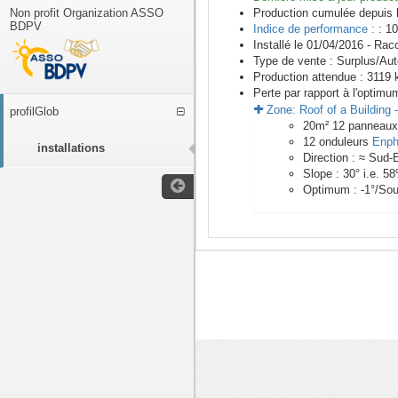
Non profit Organization ASSO
Production cumulée depuis 
BDPV
Indice de performance :
: 10
Installé le 01/04/2016 -
Racc
Type de vente :
Surplus/Au
Production attendue :
3119
k
Perte par rapport à l'optimu
Zone:
Roof of a Building
profilGlob
20
m²
12
panneau
12
onduleurs
Enph
installations
Direction :
≈ Sud-
Slope :
30
° i.e.
58
Optimum :
-1
°/Sou
<