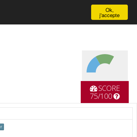
English
Ok,
j'accepte
SCORE
75/100
er