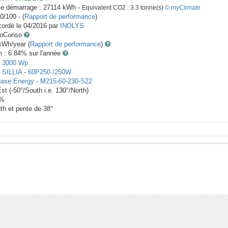
le démarrage :
27114
kWh -
Equivalent CO2 :
3.3
tonne(s)
© myClimate
0/100 - (
Rapport de performance
)
ordé le
04/2016
par
INOLYS
toConso
Wh/year (
Rapport de performance
)
m : 6.84
% sur l'année
-
3000
Wp
x
SILLIA
-
60P250 /250W
ase Energy
-
M215-60-230-S22
Est
(
-50
°/South i.e.
130
°/North)
%
th et pente de
38
°