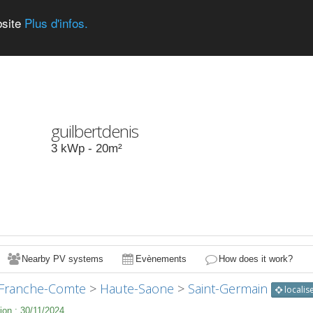
bsite
Plus d'infos.
guilbertdenis
3
kWp -
20
m²
Nearby PV systems
Evènements
How does it work?
Franche-Comte
>
Haute-Saone
>
Saint-Germain
localis
ion :
30/11/2024