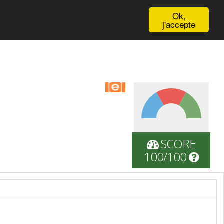
English
Ok,
j'accepte
SCORE
100/100