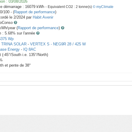
ion :
03/08/2026
le démarrage :
16079
kWh -
Equivalent CO2 :
2
tonne(s)
© myClimate
0/100 - (
Rapport de performance
)
ordé le
2/2024
par
Habit Avenir
toConso
Wh/year (
Rapport de performance
)
m : 5.68
% sur l'année
6375
Wp
x
TRINA SOLAR
-
VERTEX S - NEG9R 28 / 425 W
ase Energy
-
IQ 8AC
t
(
-45
°/South i.e.
135
°/North)
%
th et pente de
38
°