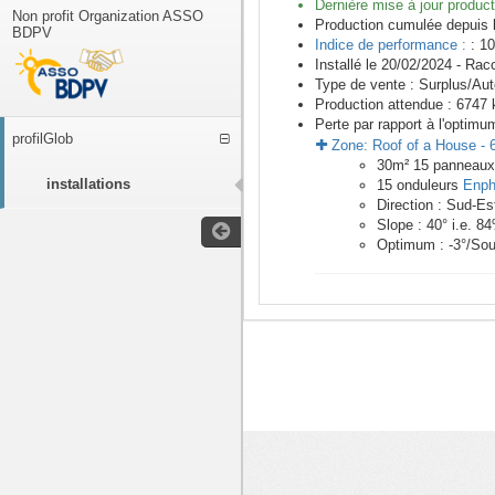
Dernière mise à jour product
Non profit Organization ASSO
Production cumulée depuis 
BDPV
Indice de performance :
: 10
Installé le 20/02/2024 -
Racc
Type de vente :
Surplus/Au
Production attendue :
6747
k
Perte par rapport à l'optimu
profilGlob
Zone:
Roof of a House
-
30
m²
15
panneau
installations
15
onduleurs
Enph
Direction :
Sud-Es
Slope :
40
° i.e.
84
Optimum :
-3
°/Sou
<