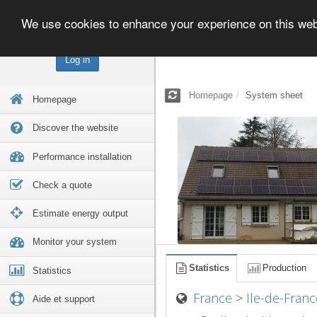
We use cookies to enhance your experience on this we
Log in
Homepage
System sheet
Homepage
Discover the website
Performance installation
Check a quote
Estimate energy output
Monitor your system
Statistics
Production
Statistics
France
>
Ile-de-Franc
Aide et support