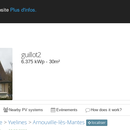
bsite
Plus d'infos.
guillot2
6.375
kWp -
30
m²
Nearby PV systems
Evènements
How does it work?
e
>
Yvelines
>
Arnouville-lès-Mantes
localiser