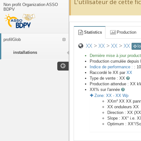
L'utilisateur de cette f
Non profit Organization ASSO
BDPV
Statistics
Production
profilGlob
XX
>
XX
>
XX
>
XX
lo
installations
Dernière mise à jour product
Production cumulée depuis 
Indice de performance :
: 10
Raccordé le
XX
par
XX
Type de vente :
XX
Production attendue :
XX
kW
XX
% sur l'année
Zone:
XX
-
XX
Wp
XX
m²
XX
XX
pan
XX
onduleurs
XX
Direction :
XX
(
XX
Slope :
XX
° i.e.
X
Optimum :
XX
°/S