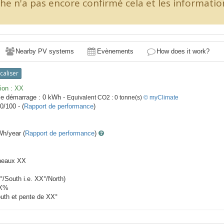
iche n'a pas encore confirmé cela et les informati
Nearby PV systems
Evènements
How does it work?
caliser
ion :
XX
le démarrage :
0
kWh -
Equivalent CO2 :
0
tonne(s)
© myClimate
0/100 - (
Rapport de performance
)
h/year (
Rapport de performance
)
neaux
XX
°/South i.e.
XX
°/North)
X
%
outh et pente de
XX
°