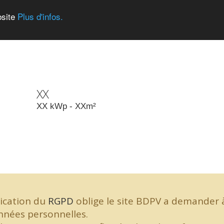
bsite
Plus d'infos.
XX
XX
kWp -
XX
m²
lication du
RGPD
oblige le site BDPV a demander à
onnées personnelles.