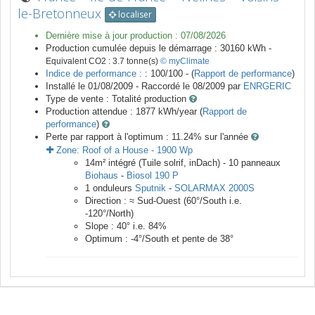
le-Bretonneux
localiser
Dernière mise à jour production :
07/08/2026
Production cumulée depuis le démarrage :
30160
kWh -
Equivalent CO2 :
3.7
tonne(s)
© myClimate
Indice de performance :
: 100/100 - (
Rapport de performance
)
Installé le 01/08/2009 -
Raccordé le
08/2009
par
ENRGERIC
Type de vente :
Totalité production
Production attendue :
1877
kWh/year (
Rapport de
performance
)
Perte par rapport à l'optimum : 11.24
% sur l'année
Zone:
Roof of a House
-
1900
Wp
14
m²
intégré (Tuile solrif, inDach) -
10
panneaux
Biohaus
-
Biosol 190 P
1
onduleurs
Sputnik
-
SOLARMAX 2000S
Direction :
≈ Sud-Ouest
(
60
°/South i.e.
-120
°/North)
Slope :
40
° i.e.
84
%
Optimum :
-4
°/South et pente de
38
°