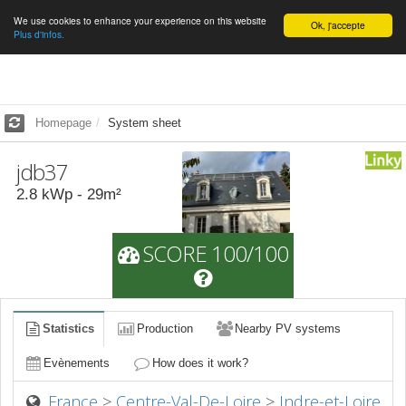
We use cookies to enhance your experience on this website
English
Ok, j'accepte
Plus d'infos.
Homepage
System sheet
jdb37
2.8
kWp -
29
m²
SCORE 100/100
Statistics
Production
Nearby PV systems
Evènements
How does it work?
France
>
Centre-Val-De-Loire
>
Indre-et-Loire