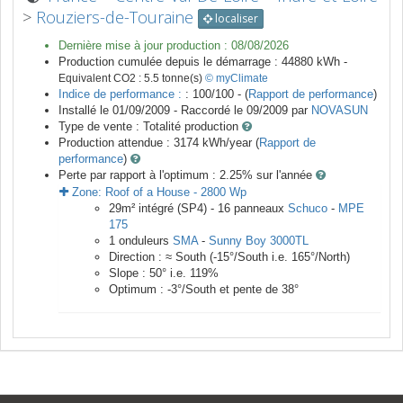
>
Rouziers-de-Touraine
localiser
Dernière mise à jour production :
08/08/2026
Production cumulée depuis le démarrage :
44880
kWh -
Equivalent CO2 :
5.5
tonne(s)
© myClimate
Indice de performance :
: 100/100 - (
Rapport de performance
)
Installé le 01/09/2009 -
Raccordé le
09/2009
par
NOVASUN
Type de vente :
Totalité production
Production attendue :
3174
kWh/year (
Rapport de
performance
)
Perte par rapport à l'optimum : 2.25
% sur l'année
Zone:
Roof of a House
-
2800
Wp
29
m²
intégré (SP4) -
16
panneaux
Schuco
-
MPE
175
1
onduleurs
SMA
-
Sunny Boy 3000TL
Direction :
≈ South
(
-15
°/South i.e.
165
°/North)
Slope :
50
° i.e.
119
%
Optimum :
-3
°/South et pente de
38
°