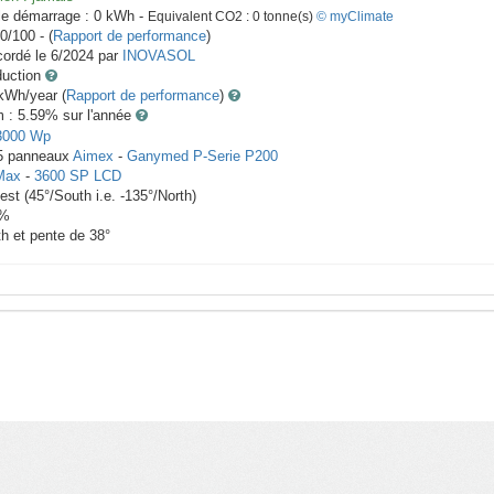
le démarrage :
0
kWh -
Equivalent CO2 :
0
tonne(s)
© myClimate
0/100 - (
Rapport de performance
)
ordé le
6/2024
par
INOVASOL
duction
Wh/year (
Rapport de performance
)
m : 5.59
% sur l'année
3000
Wp
5
panneaux
Aimex
-
Ganymed P-Serie P200
Max
-
3600 SP LCD
est
(
45
°/South i.e.
-135
°/North)
%
th et pente de
38
°