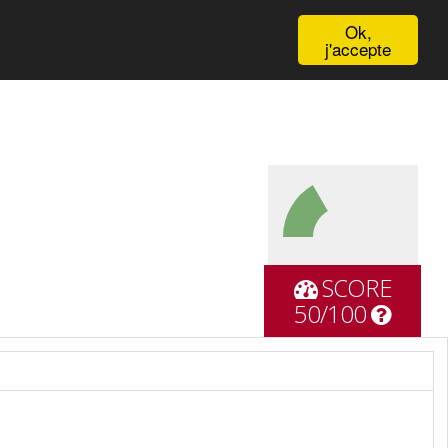
English
Ok,
j'accepte
SCORE
50/100