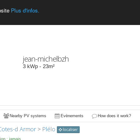
bsite
Plus d'infos.
jean-michelbzh
3
kWp -
23
m²
Nearby PV systems
Evènements
How does it work?
Cotes-d Armor
>
Plélo
localiser
ion :
jamais