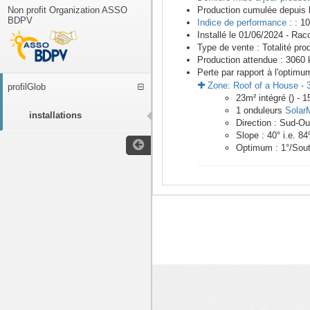
Non profit Organization ASSO
Production cumulée depuis 
BDPV
Indice de performance :
: 10
Installé le 01/06/2024 -
Racc
Type de vente :
Totalité pro
Production attendue :
3060
k
Perte par rapport à l'optimu
Zone:
Roof of a House
-
profilGlob
23
m²
intégré () -
1
1
onduleurs
Solar
installations
Direction :
Sud-Ou
Slope :
40
° i.e.
84
Optimum :
1
°/Sou
<