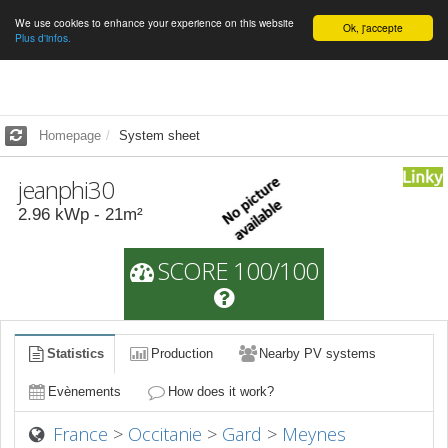
We use cookies to enhance your experience on this website
English
Ok, j'accepte
Plus d'infos.
Homepage
System sheet
jeanphi30
2.96
kWp -
21
m²
SCORE 100/100
Statistics
Production
Nearby PV systems
Evènements
How does it work?
France
>
Occitanie
>
Gard
>
Meynes