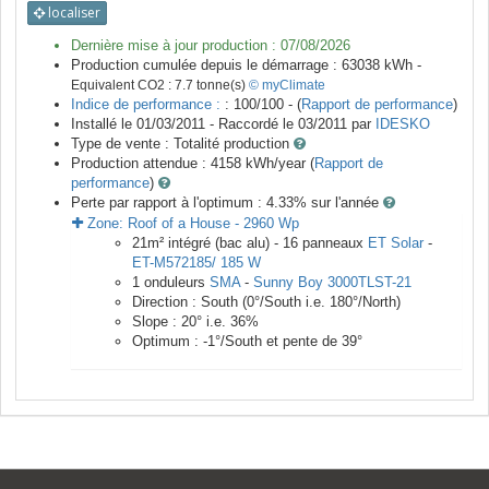
localiser
Dernière mise à jour production :
07/08/2026
Production cumulée depuis le démarrage :
63038
kWh -
Equivalent CO2 :
7.7
tonne(s)
© myClimate
Indice de performance :
: 100/100 - (
Rapport de performance
)
Installé le 01/03/2011 -
Raccordé le
03/2011
par
IDESKO
Type de vente :
Totalité production
Production attendue :
4158
kWh/year (
Rapport de
performance
)
Perte par rapport à l'optimum : 4.33
% sur l'année
Zone:
Roof of a House
-
2960
Wp
21
m²
intégré (bac alu) -
16
panneaux
ET Solar
-
ET-M572185/ 185 W
1
onduleurs
SMA
-
Sunny Boy 3000TLST-21
Direction :
South
(
0
°/South i.e.
180
°/North)
Slope :
20
° i.e.
36
%
Optimum :
-1
°/South et pente de
39
°