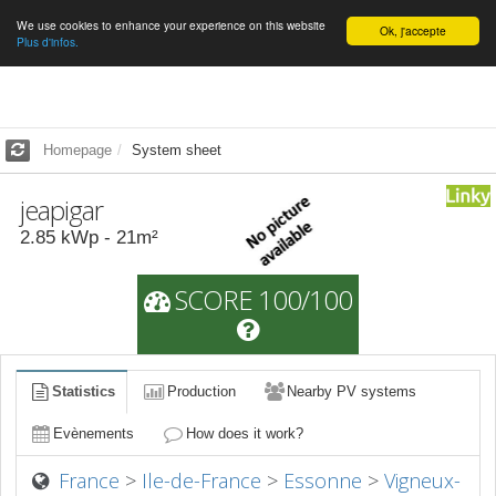
We use cookies to enhance your experience on this website
English
Ok, j'accepte
Plus d'infos.
Homepage
System sheet
jeapigar
2.85
kWp -
21
m²
SCORE 100/100
Statistics
Production
Nearby PV systems
Evènements
How does it work?
France
>
Ile-de-France
>
Essonne
>
Vigneux-