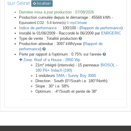
sur-Seine
localiser
Dernière mise à jour production :
07/08/2026
Production cumulée depuis le démarrage :
45568
kWh -
Equivalent CO2 :
5.6
tonne(s)
© myClimate
Indice de performance :
: 100/100 - (
Rapport de performance
)
Installé le 01/06/2009 -
Raccordé le
06/2009
par
ENRGERIC
Type de vente :
Totalité production
Production attendue :
3097
kWh/year (
Rapport de
performance
)
Perte par rapport à l'optimum : 0.75
% sur l'année
Zone:
Roof of a House
-
2850
Wp
21
m²
intégré (intersole) -
15
panneaux
BIOSOL
-
180 P6+ Indach (190)
1
onduleurs
SMA
-
Sunny Boy 3000
Direction :
South
(
0
°/South i.e.
180
°/North)
Slope :
30
° i.e.
58
%
Optimum :
-4
°/South et pente de
38
°