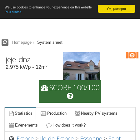
We use cookies to enhance your experience on this website
English
Ok, j'accepte
Plus d'infos.
Homepage
System sheet
jeje_dnz
2.975
kWp -
12
m²
SCORE 100/100
Statistics
Production
Nearby PV systems
Evènements
How does it work?
France
>
Ile-de-France
>
Essonne
>
Saint-