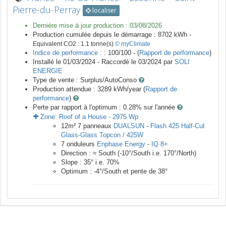
Pierre-du-Perray
localiser
Dernière mise à jour production :
03/08/2026
Production cumulée depuis le démarrage :
8702
kWh -
Equivalent CO2 :
1.1
tonne(s)
© myClimate
Indice de performance :
: 100/100 - (
Rapport de performance
)
Installé le 01/03/2024 -
Raccordé le
03/2024
par
SOLI
ENERGIE
Type de vente :
Surplus/AutoConso
Production attendue :
3289
kWh/year (
Rapport de
performance
)
Perte par rapport à l'optimum : 0.28
% sur l'année
Zone:
Roof of a House
-
2975
Wp
12
m²
7
panneaux
DUALSUN
-
Flash 425 Half-Cut
Glass-Glass Topcon / 425W
7
onduleurs
Enphase Energy
-
IQ 8+
Direction :
≈ South
(
-10
°/South i.e.
170
°/North)
Slope :
35
° i.e.
70
%
Optimum :
-4
°/South et pente de
38
°