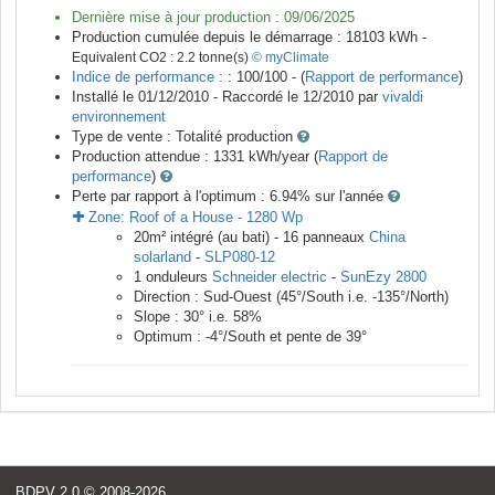
Dernière mise à jour production :
09/06/2025
Production cumulée depuis le démarrage :
18103
kWh -
Equivalent CO2 :
2.2
tonne(s)
© myClimate
Indice de performance :
: 100/100 - (
Rapport de performance
)
Installé le 01/12/2010 -
Raccordé le
12/2010
par
vivaldi
environnement
Type de vente :
Totalité production
Production attendue :
1331
kWh/year (
Rapport de
performance
)
Perte par rapport à l'optimum : 6.94
% sur l'année
Zone:
Roof of a House
-
1280
Wp
20
m²
intégré (au bati) -
16
panneaux
China
solarland
-
SLP080-12
1
onduleurs
Schneider electric
-
SunEzy 2800
Direction :
Sud-Ouest
(
45
°/South i.e.
-135
°/North)
Slope :
30
° i.e.
58
%
Optimum :
-4
°/South et pente de
39
°
BDPV 2.0
© 2008-2026