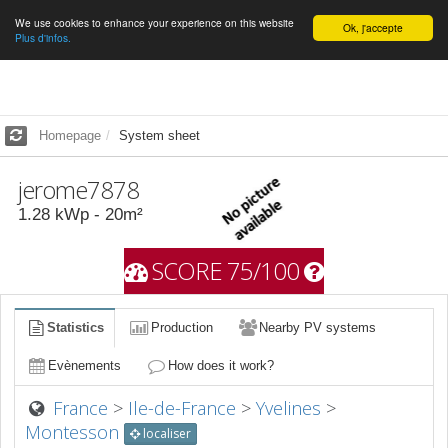
We use cookies to enhance your experience on this website
English
Ok, j'accepte
Plus d'infos.
Homepage
System sheet
jerome7878
1.28
kWp -
20
m²
SCORE 75/100
Statistics
Production
Nearby PV systems
Evènements
How does it work?
France
>
Ile-de-France
>
Yvelines
>
Montesson
localiser