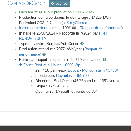
Gavino-Di-Carbini
localiser
Dernière mise à jour production :
31/07/2026
Production cumulée depuis le démarrage :
14215
kWh -
Equivalent CO2 :
1.7
tonne(s)
© myClimate
Indice de performance :
: 100/100 - (
Rapport de performance
)
Installé le 26/07/2024 -
Raccordé le
7/2024
par
FRH
RENOVHABITAT
Type de vente :
Surplus/AutoConso
Production attendue :
7977
kWh/year (
Rapport de
performance
)
Perte par rapport à l'optimum : 8.03
% sur l'année
Zone:
Roof of a House
-
6000
Wp
29
m²
16
panneaux
Ecoya
-
Monocristalin / 375W
8
onduleurs
Hoymiles
-
HM 700
Direction :
Sud-Ouest
(
45
°/South i.e.
-135
°/North)
Slope :
17
° i.e.
31
%
Optimum :
-1
°/South et pente de
36
°