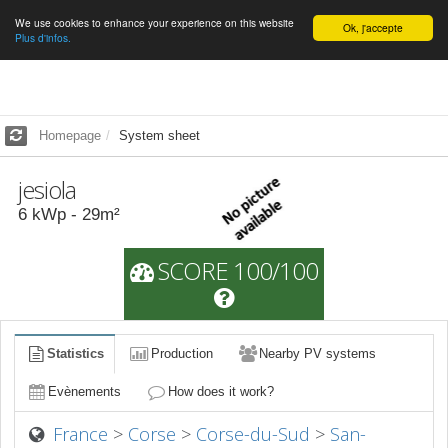
We use cookies to enhance your experience on this website
English
Ok, j'accepte
Plus d'infos.
Homepage
System sheet
jesiola
6
kWp -
29
m²
SCORE 100/100
Statistics
Production
Nearby PV systems
Evènements
How does it work?
France
>
Corse
>
Corse-du-Sud
>
San-