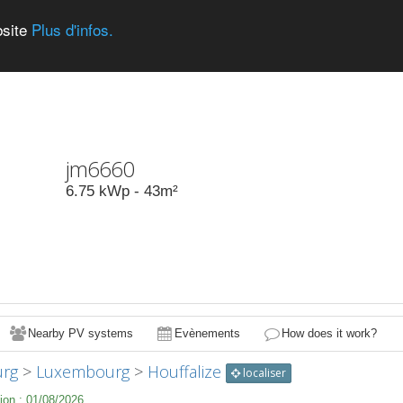
bsite
Plus d'infos.
jm6660
6.75
kWp -
43
m²
Nearby PV systems
Evènements
How does it work?
rg
>
Luxembourg
>
Houffalize
localiser
ion :
01/08/2026