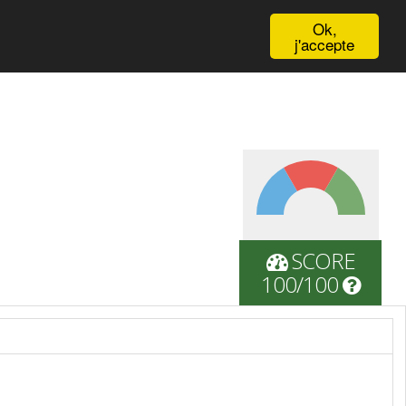
English
Ok,
j'accepte
SCORE
100/100