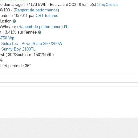
le démarrage :
74173
kWh -
Equivalent CO2 :
9
tonne(s)
© myClimate
0/100 - (
Rapport de performance
)
ordé le
10/2011
par
CRT toitures
duction
Wh/year (
Rapport de performance
)
m : 3.41
% sur l'année
6750
Wp
x
SoluxTec
-
PowerSlate 250 /250W
-
Sunny Boy 2100TL
Est
(
-30
°/South i.e.
150
°/North)
%
th et pente de
36
°