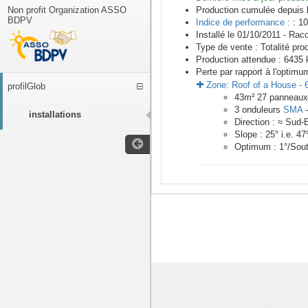
Non profit Organization ASSO
Production cumulée depuis 
BDPV
Indice de performance :
: 10
Installé le 01/10/2011 -
Racc
Type de vente :
Totalité pro
Production attendue :
6435
k
Perte par rapport à l'optimu
Zone:
Roof of a House
-
profilGlob
43
m²
27
panneau
3
onduleurs
SMA
installations
Direction :
≈ Sud-
Slope :
25
° i.e.
47
Optimum :
1
°/Sou
<