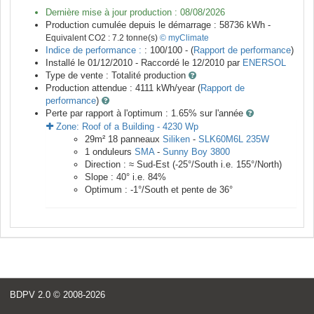
Dernière mise à jour production :
08/08/2026
Production cumulée depuis le démarrage :
58736
kWh -
Equivalent CO2 :
7.2
tonne(s)
© myClimate
Indice de performance :
: 100/100 - (
Rapport de performance
)
Installé le 01/12/2010 -
Raccordé le
12/2010
par
ENERSOL
Type de vente :
Totalité production
Production attendue :
4111
kWh/year (
Rapport de
performance
)
Perte par rapport à l'optimum : 1.65
% sur l'année
Zone:
Roof of a Building
-
4230
Wp
29
m²
18
panneaux
Siliken
-
SLK60M6L 235W
1
onduleurs
SMA
-
Sunny Boy 3800
Direction :
≈ Sud-Est
(
-25
°/South i.e.
155
°/North)
Slope :
40
° i.e.
84
%
Optimum :
-1
°/South et pente de
36
°
BDPV 2.0
© 2008-2026
<