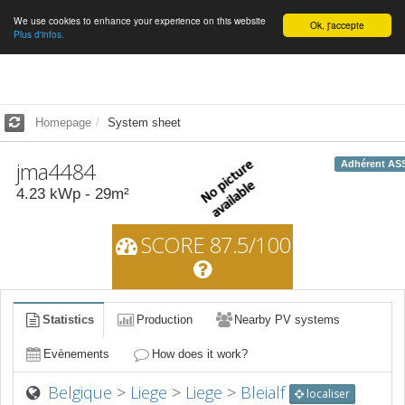
We use cookies to enhance your experience on this website
English
Ok, j'accepte
Plus d'infos.
Homepage
System sheet
jma4484
Adhérent AS
4.23
kWp -
29
m²
SCORE 87.5/100
Statistics
Production
Nearby PV systems
Evènements
How does it work?
Belgique
>
Liege
>
Liege
>
Bleialf
localiser