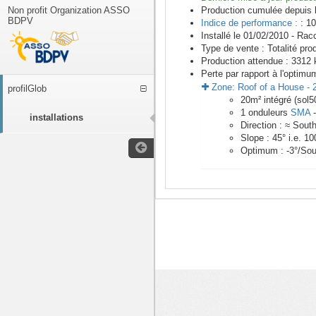
Non profit Organization ASSO
Production cumulée depuis 
BDPV
Indice de performance :
: 10
Installé le 01/02/2010 -
Racc
Type de vente :
Totalité pro
Production attendue :
3312
k
Perte par rapport à l'optimu
Zone:
Roof of a House
-
profilGlob
20
m²
intégré (sol5
1
onduleurs
SMA
installations
Direction :
≈ Sout
Slope :
45
° i.e.
10
Optimum :
-3
°/Sou
<