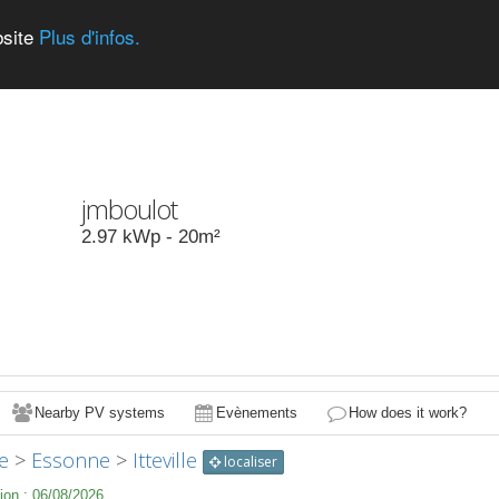
bsite
Plus d'infos.
jmboulot
2.97
kWp -
20
m²
Nearby PV systems
Evènements
How does it work?
e
>
Essonne
>
Itteville
localiser
ion :
06/08/2026