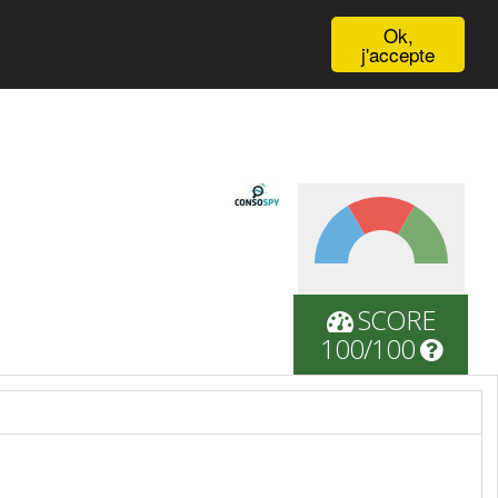
English
Ok,
j'accepte
SCORE
100/100