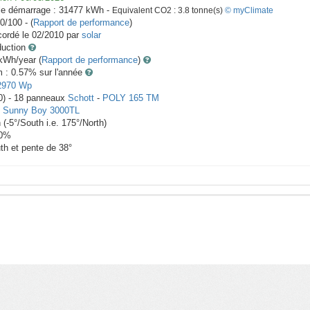
le démarrage :
31477
kWh -
Equivalent CO2 :
3.8
tonne(s)
© myClimate
0/100 - (
Rapport de performance
)
ordé le
02/2010
par
solar
duction
Wh/year (
Rapport de performance
)
m : 0.57
% sur l'année
2970
Wp
0) -
18
panneaux
Schott
-
POLY 165 TM
-
Sunny Boy 3000TL
h
(
-5
°/South i.e.
175
°/North)
0
%
th et pente de
38
°