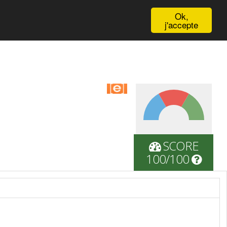
English
Ok,
j'accepte
SCORE
100/100