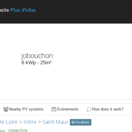
bsite
Plus d'infos.
jobouchon
6
kWp -
25
m²
Nearby PV systems
Evènements
How does it work?
De-Loire
>
Indre
>
Saint-Maur
localiser
ion :
03/08/2026