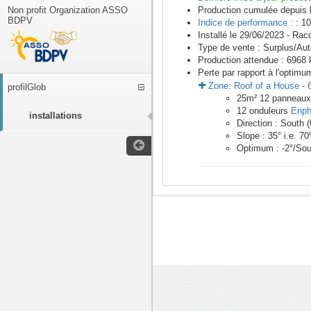
Non profit Organization ASSO
Production cumulée depuis 
BDPV
Indice de performance :
: 10
Installé le 29/06/2023 -
Racc
Type de vente :
Surplus/Au
Production attendue :
6968
k
Perte par rapport à l'optimu
Zone:
Roof of a House
-
profilGlob
25
m²
12
panneau
12
onduleurs
Enph
installations
Direction :
South
(
Slope :
35
° i.e.
70
Optimum :
-2
°/Sou
<