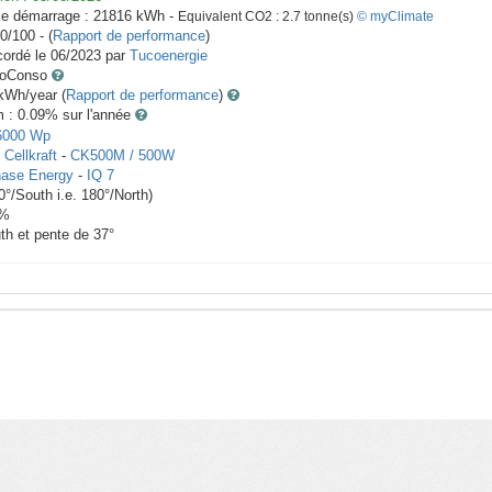
le démarrage :
21816
kWh -
Equivalent CO2 :
2.7
tonne(s)
© myClimate
0/100 - (
Rapport de performance
)
ordé le
06/2023
par
Tucoenergie
toConso
Wh/year (
Rapport de performance
)
m : 0.09
% sur l'année
6000
Wp
x
Cellkraft
-
CK500M / 500W
ase Energy
-
IQ 7
0
°/South i.e.
180
°/North)
%
th et pente de
37
°