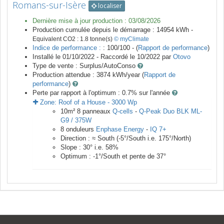
Romans-sur-Isère
localiser
Dernière mise à jour production :
03/08/2026
Production cumulée depuis le démarrage :
14954
kWh -
Equivalent CO2 :
1.8
tonne(s)
© myClimate
Indice de performance :
: 100/100 - (
Rapport de performance
)
Installé le 01/10/2022 -
Raccordé le
10/2022
par
Otovo
Type de vente :
Surplus/AutoConso
Production attendue :
3874
kWh/year (
Rapport de
performance
)
Perte par rapport à l'optimum : 0.7
% sur l'année
Zone:
Roof of a House
-
3000
Wp
10
m²
8
panneaux
Q-cells
-
Q-Peak Duo BLK ML-
G9 / 375W
8
onduleurs
Enphase Energy
-
IQ 7+
Direction :
≈ South
(
-5
°/South i.e.
175
°/North)
Slope :
30
° i.e.
58
%
Optimum :
-1
°/South et pente de
37
°