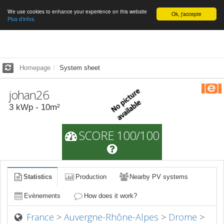
We use cookies to enhance your experience on this website
English
Ok, j'accepte
Plus d'infos.
Homepage
System sheet
johan26
3
kWp -
10
m²
SCORE 100/100
Statistics
Production
Nearby PV systems
Evènements
How does it work?
France
>
Auvergne-Rhône-Alpes
>
Drome
>