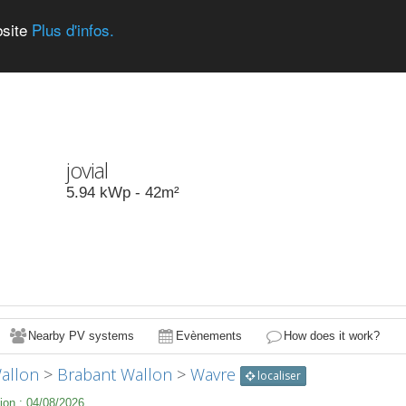
bsite
Plus d'infos.
jovial
5.94
kWp -
42
m²
Nearby PV systems
Evènements
How does it work?
allon
>
Brabant Wallon
>
Wavre
localiser
ion :
04/08/2026