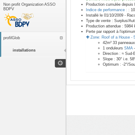
Non profit Organization ASSO
Production cumulée depuis 
BDPV
Indice de performance :
: 10
Installé le 01/10/2009 -
Racc
Type de vente :
Surplus/Au
Production attendue :
5984
k
Perte par rapport à l'optimu
Zone:
Roof of a House
-
profilGlob
42
m²
33
panneau
1
onduleurs
SMA
installations
Direction :
≈ Sud-
Slope :
30
° i.e.
58
Optimum :
-2
°/Sou
<