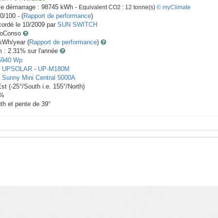
le démarrage :
98745
kWh -
Equivalent CO2 :
12
tonne(s)
© myClimate
0/100 - (
Rapport de performance
)
ordé le
10/2009
par
SUN SWITCH
toConso
Wh/year (
Rapport de performance
)
m : 2.31
% sur l'année
5940
Wp
x
UPSOLAR
-
UP-M180M
-
Sunny Mini Central 5000A
Est
(
-25
°/South i.e.
155
°/North)
%
th et pente de
39
°