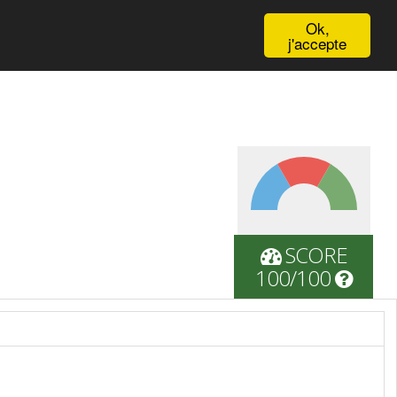
English
Ok,
j'accepte
SCORE
100/100