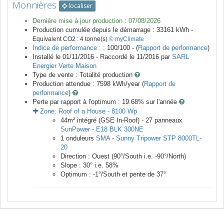
Monnières
localiser
Dernière mise à jour production :
07/08/2026
Production cumulée depuis le démarrage :
33161
kWh -
Equivalent CO2 :
4
tonne(s)
© myClimate
Indice de performance :
: 100/100 - (
Rapport de performance
)
Installé le 01/11/2016 -
Raccordé le
11/2016
par
SARL
Energier Verte Maison
Type de vente :
Totalité production
Production attendue :
7598
kWh/year (
Rapport de
performance
)
Perte par rapport à l'optimum : 19.68
% sur l'année
Zone:
Roof of a House
-
8100
Wp
44
m²
intégré (GSE In-Roof) -
27
panneaux
SunPower
-
E18 BLK 300NE
1
onduleurs
SMA
-
Sunny Tripower STP 8000TL-
20
Direction :
Ouest
(
90
°/South i.e.
-90
°/North)
Slope :
30
° i.e.
58
%
Optimum :
-1
°/South et pente de
37
°