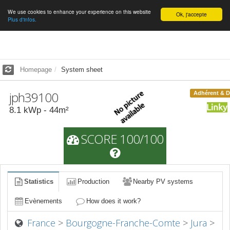
We use cookies to enhance your experience on this website
English
Ok, j'accepte
Plus d'infos.
Homepage
System sheet
jph39100
Adhérent & 
8.1
kWp -
44
m²
SCORE 100/100
Statistics
Production
Nearby PV systems
Evènements
How does it work?
France
>
Bourgogne-Franche-Comte
>
Jura
>