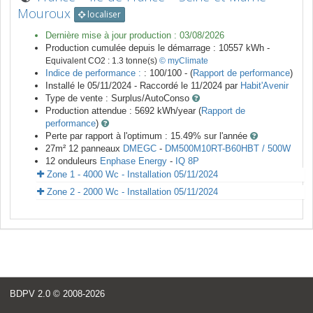
Mouroux
localiser
Dernière mise à jour production :
03/08/2026
Production cumulée depuis le démarrage :
10557
kWh -
Equivalent CO2 :
1.3
tonne(s)
© myClimate
Indice de performance :
: 100/100 - (
Rapport de performance
)
Installé le 05/11/2024 -
Raccordé le
11/2024
par
Habit'Avenir
Type de vente :
Surplus/AutoConso
Production attendue :
5692
kWh/year (
Rapport de
performance
)
Perte par rapport à l'optimum : 15.49
% sur l'année
27
m²
12
panneaux
DMEGC
-
DM500M10RT-B60HBT / 500W
12
onduleurs
Enphase Energy
-
IQ 8P
Zone 1 - 4000 Wc - Installation 05/11/2024
Zone 2 - 2000 Wc - Installation 05/11/2024
<
BDPV 2.0
© 2008-2026