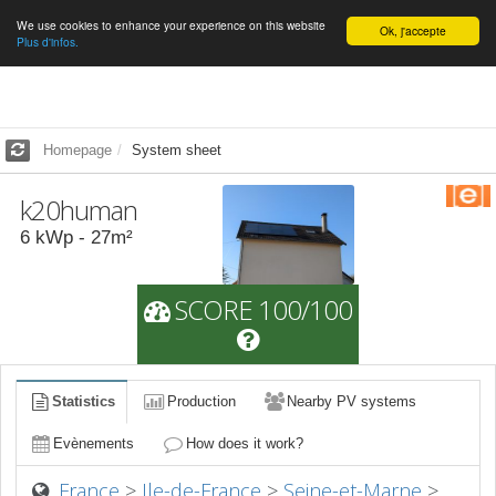
We use cookies to enhance your experience on this website
English
Ok, j'accepte
Plus d'infos.
Homepage
System sheet
k20human
6
kWp -
27
m²
SCORE 100/100
Statistics
Production
Nearby PV systems
Evènements
How does it work?
France
>
Ile-de-France
>
Seine-et-Marne
>