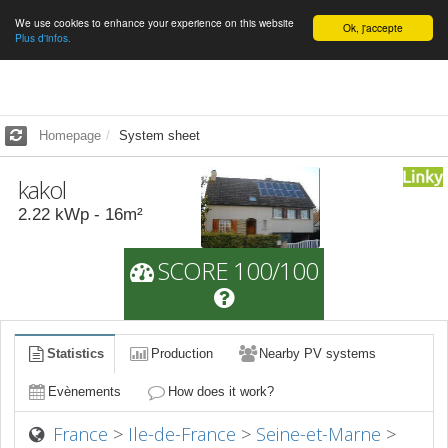
We use cookies to enhance your experience on this website
English
Ok, j'accepte
Plus d'infos.
Homepage
System sheet
kakol
2.22
kWp -
16
m²
SCORE 100/100
Statistics
Production
Nearby PV systems
Evènements
How does it work?
France
>
Ile-de-France
>
Seine-et-Marne
>