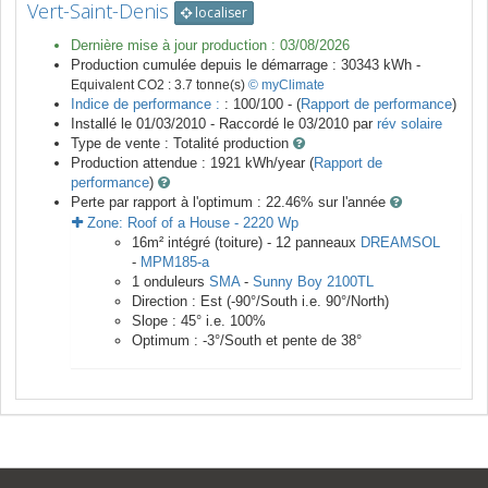
Vert-Saint-Denis
localiser
Dernière mise à jour production :
03/08/2026
Production cumulée depuis le démarrage :
30343
kWh -
Equivalent CO2 :
3.7
tonne(s)
© myClimate
Indice de performance :
: 100/100 - (
Rapport de performance
)
Installé le 01/03/2010 -
Raccordé le
03/2010
par
rév solaire
Type de vente :
Totalité production
Production attendue :
1921
kWh/year (
Rapport de
performance
)
Perte par rapport à l'optimum : 22.46
% sur l'année
Zone:
Roof of a House
-
2220
Wp
16
m²
intégré (toiture) -
12
panneaux
DREAMSOL
-
MPM185-a
1
onduleurs
SMA
-
Sunny Boy 2100TL
Direction :
Est
(
-90
°/South i.e.
90
°/North)
Slope :
45
° i.e.
100
%
Optimum :
-3
°/South et pente de
38
°