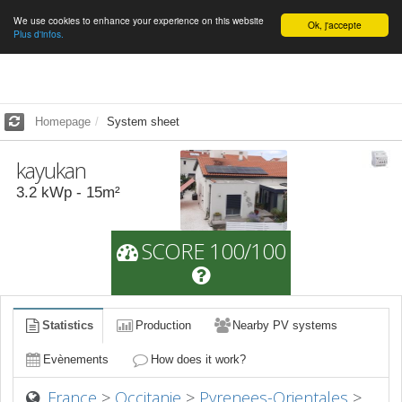
We use cookies to enhance your experience on this website
English
Ok, j'accepte
Plus d'infos.
Homepage
System sheet
kayukan
3.2
kWp -
15
m²
SCORE 100/100
Statistics
Production
Nearby PV systems
Evènements
How does it work?
France
>
Occitanie
>
Pyrenees-Orientales
>