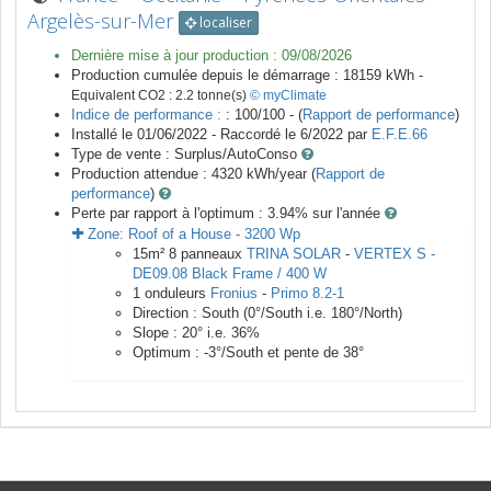
Argelès-sur-Mer
localiser
Dernière mise à jour production :
09/08/2026
Production cumulée depuis le démarrage :
18159
kWh -
Equivalent CO2 :
2.2
tonne(s)
© myClimate
Indice de performance :
: 100/100 - (
Rapport de performance
)
Installé le 01/06/2022 -
Raccordé le
6/2022
par
E.F.E.66
Type de vente :
Surplus/AutoConso
Production attendue :
4320
kWh/year (
Rapport de
performance
)
Perte par rapport à l'optimum : 3.94
% sur l'année
Zone:
Roof of a House
-
3200
Wp
15
m²
8
panneaux
TRINA SOLAR
-
VERTEX S -
DE09.08 Black Frame / 400 W
1
onduleurs
Fronius
-
Primo 8.2-1
Direction :
South
(
0
°/South i.e.
180
°/North)
Slope :
20
° i.e.
36
%
Optimum :
-3
°/South et pente de
38
°