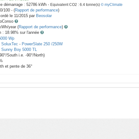
le démarrage :
52786
kWh -
Equivalent CO2 :
6.4
tonne(s)
© myClimate
0/100 - (
Rapport de performance
)
ordé le
11/2015
par
Beosolar
toConso
Wh/year (
Rapport de performance
)
m : 18.98
% sur l'année
6000
Wp
x
SoluxTec
-
PowerSlate 250 /250W
-
Sunny Boy 5000 TL
90
°/South i.e.
-90
°/North)
%
th et pente de
36
°