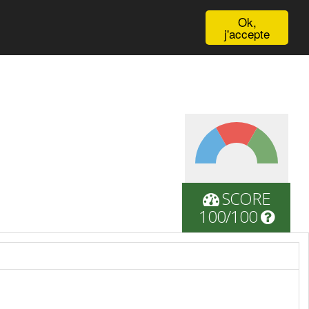
English
Ok,
j'accepte
SCORE
100/100