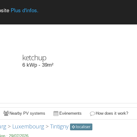
bsite
Plus d'infos.
ketchup
6
kWp -
39
m²
Nearby PV systems
Evènements
How does it work?
rg
>
Luxembourg
>
Tintigny
localiser
ion :
29/07/2026