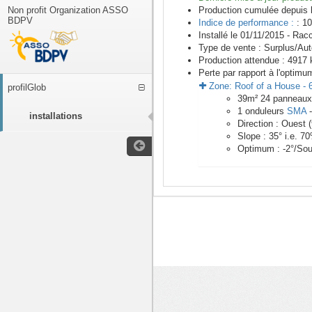
Non profit Organization ASSO
Production cumulée depuis 
BDPV
Indice de performance :
: 10
Installé le 01/11/2015 -
Racc
Type de vente :
Surplus/Au
Production attendue :
4917
k
Perte par rapport à l'optimu
Zone:
Roof of a House
-
profilGlob
39
m²
24
panneau
1
onduleurs
SMA
installations
Direction :
Ouest
(
Slope :
35
° i.e.
70
Optimum :
-2
°/Sou
<