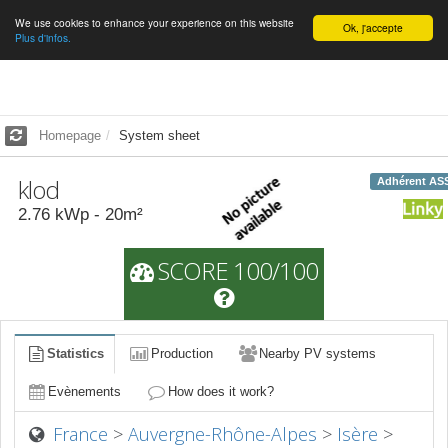
We use cookies to enhance your experience on this website
English
Ok, j'accepte
Plus d'infos.
Homepage
System sheet
klod
Adhérent AS
2.76
kWp -
20
m²
SCORE 100/100
Statistics
Production
Nearby PV systems
Evènements
How does it work?
France
>
Auvergne-Rhône-Alpes
>
Isère
>