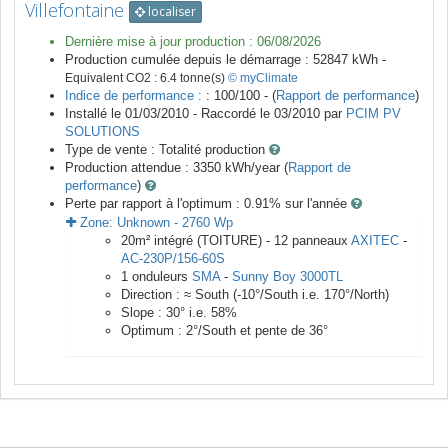
Villefontaine
localiser
Dernière mise à jour production :
06/08/2026
Production cumulée depuis le démarrage :
52847
kWh -
Equivalent CO2 :
6.4
tonne(s)
© myClimate
Indice de performance :
: 100/100 - (
Rapport de performance
)
Installé le 01/03/2010 -
Raccordé le
03/2010
par
PCIM PV
SOLUTIONS
Type de vente :
Totalité production
Production attendue :
3350
kWh/year (
Rapport de
performance
)
Perte par rapport à l'optimum : 0.91
% sur l'année
Zone:
Unknown
-
2760
Wp
20
m²
intégré (TOITURE) -
12
panneaux
AXITEC
-
AC-230P/156-60S
1
onduleurs
SMA
-
Sunny Boy 3000TL
Direction :
≈ South
(
-10
°/South i.e.
170
°/North)
Slope :
30
° i.e.
58
%
Optimum :
2
°/South et pente de
36
°