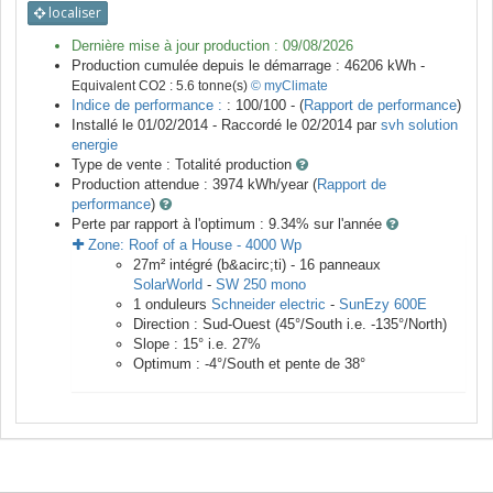
localiser
Dernière mise à jour production :
09/08/2026
Production cumulée depuis le démarrage :
46206
kWh -
Equivalent CO2 :
5.6
tonne(s)
© myClimate
Indice de performance :
: 100/100 - (
Rapport de performance
)
Installé le 01/02/2014 -
Raccordé le
02/2014
par
svh solution
energie
Type de vente :
Totalité production
Production attendue :
3974
kWh/year (
Rapport de
performance
)
Perte par rapport à l'optimum : 9.34
% sur l'année
Zone:
Roof of a House
-
4000
Wp
27
m²
intégré (b&acirc;ti) -
16
panneaux
SolarWorld
-
SW 250 mono
1
onduleurs
Schneider electric
-
SunEzy 600E
Direction :
Sud-Ouest
(
45
°/South i.e.
-135
°/North)
Slope :
15
° i.e.
27
%
Optimum :
-4
°/South et pente de
38
°