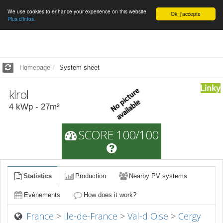
We use cookies to enhance your experience on this website
English
Ok, j'accepte
Plus d'infos.
Homepage
System sheet
klrol
4
kWp -
27
m²
SCORE 100/100
Statistics
Production
Nearby PV systems
Evènements
How does it work?
France
>
Ile-de-France
>
Val-d Oise
>
Cergy