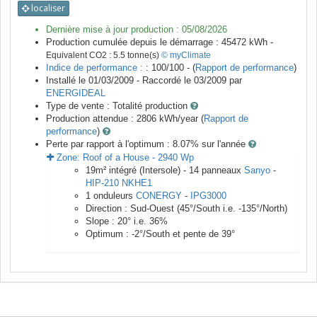
localiser
Dernière mise à jour production :
05/08/2026
Production cumulée depuis le démarrage :
45472
kWh -
Equivalent CO2 :
5.5
tonne(s)
© myClimate
Indice de performance :
: 100/100 - (
Rapport de performance
)
Installé le 01/03/2009 -
Raccordé le
03/2009
par
ENERGIDEAL
Type de vente :
Totalité production
Production attendue :
2806
kWh/year (
Rapport de
performance
)
Perte par rapport à l'optimum : 8.07
% sur l'année
Zone:
Roof of a House
-
2940
Wp
19
m²
intégré (Intersole) -
14
panneaux
Sanyo
-
HIP-210 NKHE1
1
onduleurs
CONERGY
-
IPG3000
Direction :
Sud-Ouest
(
45
°/South i.e.
-135
°/North)
Slope :
20
° i.e.
36
%
Optimum :
-2
°/South et pente de
39
°