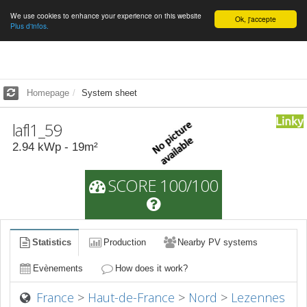
We use cookies to enhance your experience on this website
English
Ok, j'accepte
Plus d'infos.
Homepage
System sheet
lafl1_59
2.94
kWp -
19
m²
SCORE 100/100
Statistics
Production
Nearby PV systems
Evènements
How does it work?
France
>
Haut-de-France
>
Nord
>
Lezennes