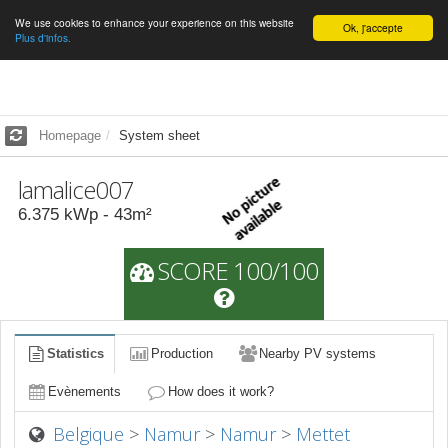
We use cookies to enhance your experience on this website
English
Ok, j'accepte
Plus d'infos.
Homepage
System sheet
lamalice007
6.375
kWp -
43
m²
SCORE 100/100
Statistics
Production
Nearby PV systems
Evènements
How does it work?
Belgique
>
Namur
>
Namur
>
Mettet