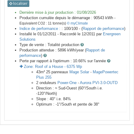
localiser
Dernière mise à jour production :
01/08/2026
Production cumulée depuis le démarrage :
90543
kWh -
Equivalent CO2 :
11
tonne(s)
© myClimate
Indice de performance :
: 100/100 - (
Rapport de performance
)
Installé le 01/12/2011 -
Raccordé le
12/2011
par
Energreen
Solutions
Type de vente :
Totalité production
Production attendue :
5896
kWh/year (
Rapport de
performance
)
Perte par rapport à l'optimum : 10.66
% sur l'année
Zone:
Roof of a House
-
6375
Wp
43
m²
25
panneaux
Mage Solar
-
MagePowertec
Plus 255
2
onduleurs
Power-One
-
Aurora PVI-3.0-OUTD
Direction :
≈ Sud-Ouest
(
60
°/South i.e.
-120
°/North)
Slope :
40
° i.e.
84
%
Optimum :
-1
°/South et pente de
38
°