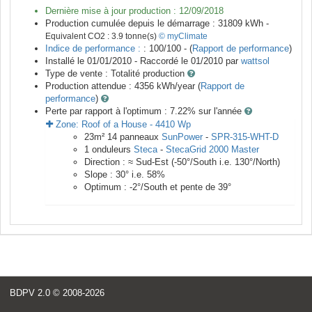
Dernière mise à jour production :
12/09/2018
Production cumulée depuis le démarrage :
31809
kWh -
Equivalent CO2 :
3.9
tonne(s)
© myClimate
Indice de performance :
: 100/100 - (
Rapport de performance
)
Installé le 01/01/2010 -
Raccordé le
01/2010
par
wattsol
Type de vente :
Totalité production
Production attendue :
4356
kWh/year (
Rapport de
performance
)
Perte par rapport à l'optimum : 7.22
% sur l'année
Zone:
Roof of a House
-
4410
Wp
23
m²
14
panneaux
SunPower
-
SPR-315-WHT-D
1
onduleurs
Steca
-
StecaGrid 2000 Master
Direction :
≈ Sud-Est
(
-50
°/South i.e.
130
°/North)
Slope :
30
° i.e.
58
%
Optimum :
-2
°/South et pente de
39
°
BDPV 2.0
© 2008-2026
<