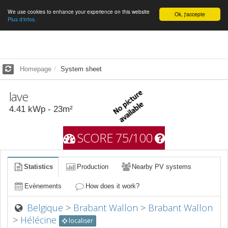
We use cookies to enhance your experience on this website
English
Ok, j'accepte
Plus d'infos.
Homepage
System sheet
lave
4.41
kWp -
23
m²
SCORE 75/100
Statistics
Production
Nearby PV systems
Evènements
How does it work?
Belgique
>
Brabant Wallon
>
Brabant Wallon
>
Hélécine
localiser