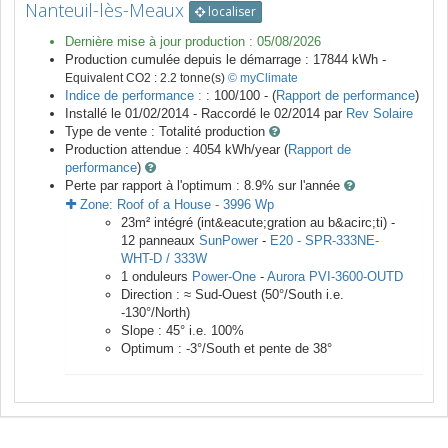
Nanteuil-lès-Meaux
localiser
Dernière mise à jour production :
05/08/2026
Production cumulée depuis le démarrage :
17844
kWh -
Equivalent CO2 :
2.2
tonne(s)
© myClimate
Indice de performance :
: 100/100 - (
Rapport de performance
)
Installé le 01/02/2014 -
Raccordé le
02/2014
par
Rev Solaire
Type de vente :
Totalité production
Production attendue :
4054
kWh/year (
Rapport de
performance
)
Perte par rapport à l'optimum : 8.9
% sur l'année
Zone:
Roof of a House
-
3996
Wp
23
m²
intégré (int&eacute;gration au b&acirc;ti) -
12
panneaux
SunPower
-
E20 - SPR-333NE-
WHT-D / 333W
1
onduleurs
Power-One
-
Aurora PVI-3600-OUTD
Direction :
≈ Sud-Ouest
(
50
°/South i.e.
-130
°/North)
Slope :
45
° i.e.
100
%
Optimum :
-3
°/South et pente de
38
°