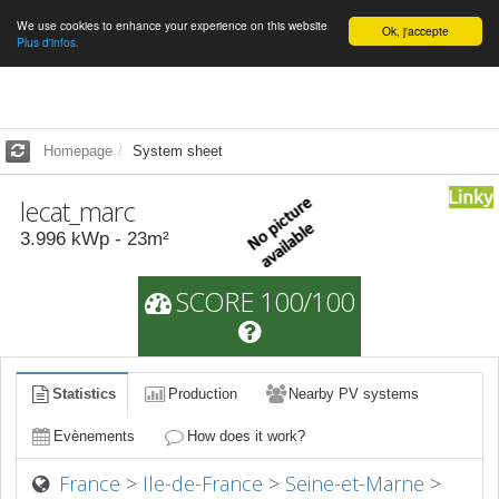
We use cookies to enhance your experience on this website
English
Ok, j'accepte
Plus d'infos.
Homepage
System sheet
lecat_marc
3.996
kWp -
23
m²
SCORE 100/100
Statistics
Production
Nearby PV systems
Evènements
How does it work?
France
>
Ile-de-France
>
Seine-et-Marne
>