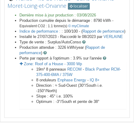
Moret-Loing-et-Orvanne
localiser
Dernière mise à jour production :
03/08/2026
Production cumulée depuis le démarrage :
8790
kWh -
Equivalent CO2 :
1.1
tonne(s)
© myClimate
Indice de performance :
: 100/100 - (
Rapport de performance
)
Installé le 27/07/2023 -
Raccordé le
08/2023
par
VERLAINE
Type de vente :
Surplus/AutoConso
Production attendue :
3226
kWh/year (
Rapport de
performance
)
Perte par rapport à l'optimum : 3.9
% sur l'année
Zone:
Roof of a House
-
3000
Wp
19
m²
8
panneaux
RECOM
-
Black Panther RCM-
375-400-6MA / 375W
8
onduleurs
Enphase Energy
-
IQ 8+
Direction :
≈ Sud-Ouest
(
30
°/South i.e.
-150
°/North)
Slope :
45
° i.e.
100
%
Optimum :
-3
°/South et pente de
38
°