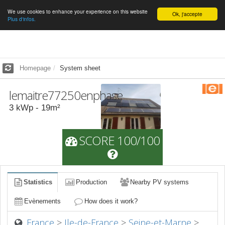
We use cookies to enhance your experience on this website
English
Ok, j'accepte
Plus d'infos.
Homepage
System sheet
lemaitre77250enphase
3
kWp -
19
m²
SCORE 100/100
Statistics
Production
Nearby PV systems
Evènements
How does it work?
France
>
Ile-de-France
>
Seine-et-Marne
>