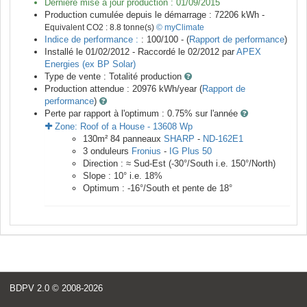
Dernière mise à jour production :
01/09/2015
Production cumulée depuis le démarrage :
72206
kWh -
Equivalent CO2 :
8.8
tonne(s)
© myClimate
Indice de performance :
: 100/100 - (
Rapport de performance
)
Installé le 01/02/2012 -
Raccordé le
02/2012
par
APEX
Energies (ex BP Solar)
Type de vente :
Totalité production
Production attendue :
20976
kWh/year (
Rapport de
performance
)
Perte par rapport à l'optimum : 0.75
% sur l'année
Zone:
Roof of a House
-
13608
Wp
130
m²
84
panneaux
SHARP
-
ND-162E1
3
onduleurs
Fronius
-
IG Plus 50
Direction :
≈ Sud-Est
(
-30
°/South i.e.
150
°/North)
Slope :
10
° i.e.
18
%
Optimum :
-16
°/South et pente de
18
°
BDPV 2.0
© 2008-2026
<