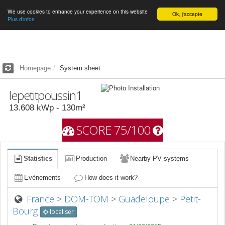
We use cookies to enhance your experience on this website
English
Ok, j'accepte
Plus d'infos.
Homepage
System sheet
lepetitpoussin1
13.608
kWp -
130
m²
SCORE 75/100
Statistics
Production
Nearby PV systems
Evènements
How does it work?
France
>
DOM-TOM
>
Guadeloupe
>
Petit-
Bourg
localiser