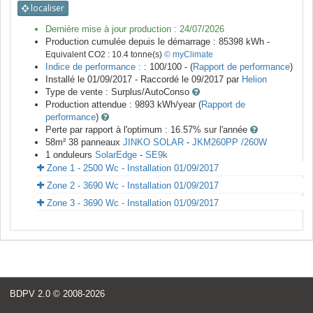
localiser
Dernière mise à jour production :
24/07/2026
Production cumulée depuis le démarrage :
85398
kWh -
Equivalent CO2 :
10.4
tonne(s)
© myClimate
Indice de performance :
: 100/100 - (
Rapport de performance
)
Installé le 01/09/2017 -
Raccordé le
09/2017
par
Helion
Type de vente :
Surplus/AutoConso
Production attendue :
9893
kWh/year (
Rapport de
performance
)
Perte par rapport à l'optimum : 16.57
% sur l'année
58
m²
38
panneaux
JINKO SOLAR
-
JKM260PP /260W
1
onduleurs
SolarEdge
-
SE9k
Zone 1 - 2500 Wc - Installation 01/09/2017
Zone 2 - 3690 Wc - Installation 01/09/2017
Zone 3 - 3690 Wc - Installation 01/09/2017
BDPV 2.0
© 2008-2026
<