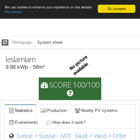
We use cookies to enhance your experience on this website
English
Ok, j'accepte
Plus d'infos.
Homepage
System sheet
leslamlam
9.88
kWp -
58
m²
SCORE 100/100
Statistics
Production
Nearby PV systems
Evènements
How does it work?
Suisse
>
Suisse - (VD) : Vaud
>
Vaud
>
Orbe