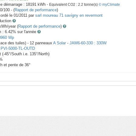
le démarrage :
18191
kWh -
Equivalent CO2 :
2.2
tonne(s)
© myClimate
0/100 - (
Rapport de performance
)
ordé le
01/2011
par
sarl moureau 71 savigny en revermont
duction
Wh/year (
Rapport de performance
)
m : 6.42
% sur l'année
3960
Wp
place des tuiles) -
12
panneaux
A Solar
-
JAM6-60-330 : 330W
-
PVI-5000-TL-OUTD
t
(
-45
°/South i.e.
135
°/North)
%
th et pente de
36
°