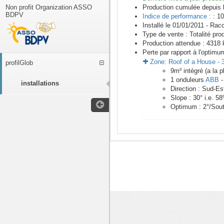
Non profit Organization ASSO
Production cumulée depuis 
BDPV
Indice de performance :
: 10
Installé le 01/01/2011 -
Racc
Type de vente :
Totalité pro
Production attendue :
4318
k
Perte par rapport à l'optimu
Zone:
Roof of a House
-
profilGlob
9
m²
intégré (a la 
1
onduleurs
ABB
installations
Direction :
Sud-Es
Slope :
30
° i.e.
58
Optimum :
2
°/Sou
<