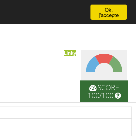
English
Ok,
j'accepte
SCORE
100/100