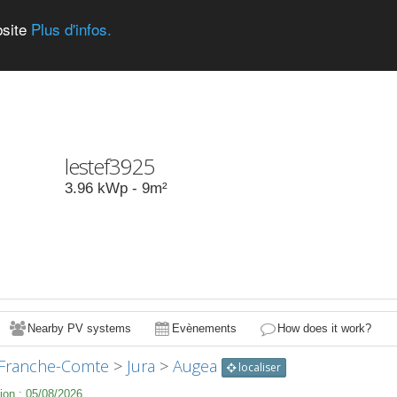
bsite
Plus d'infos.
lestef3925
3.96
kWp -
9
m²
Nearby PV systems
Evènements
How does it work?
Franche-Comte
>
Jura
>
Augea
localiser
ion :
05/08/2026