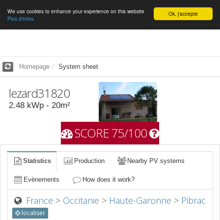
We use cookies to enhance your experience on this website
English
Ok, j'accepte
Plus d'infos.
Homepage
System sheet
lezard31820
2.48
kWp -
20
m²
SCORE 75/100
Statistics
Production
Nearby PV systems
Evènements
How does it work?
France
>
Occitanie
>
Haute-Garonne
>
Pibrac
localiser