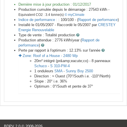
Dernière mise à jour production :
01/12/2017
Production cumulée depuis le démarrage :
27543
kWh -
Equivalent CO2 :
3.4
tonne(s)
© myClimate
Indice de performance :
: 100/100 - (
Rapport de performance
)
Installé le 01/05/2007 -
Raccordé le
05/2007
par
CRESTEY
Energie Renouvelable
Type de vente :
Totalité production
Production attendue :
2776
kWh/year (
Rapport de
performance
)
Perte par rapport à l'optimum : 12.13
% sur l'année
Zone:
Roof of a House
-
2480
Wp
20
m²
intégré (pr&amp;eacute;co) -
8
panneaux
Schuco
-
S 310-PM-4
1
onduleurs
SMA
-
Sunny Boy 2500
Direction :
≈ Ouest
(
70
°/South i.e.
-110
°/North)
Slope :
20
° i.e.
36
%
Optimum :
0
°/South et pente de
37
°
BDPV 2.0
© 2008-2026