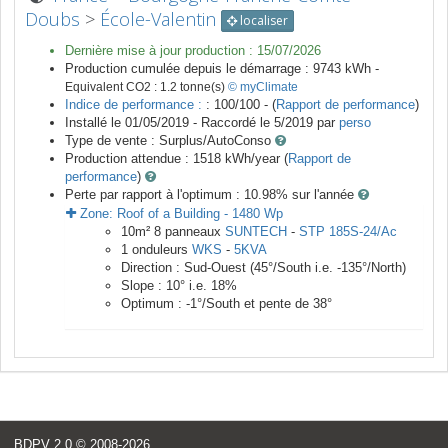
Doubs
>
École-Valentin
localiser
Dernière mise à jour production :
15/07/2026
Production cumulée depuis le démarrage :
9743
kWh -
Equivalent CO2 :
1.2
tonne(s)
© myClimate
Indice de performance :
: 100/100 - (
Rapport de performance
)
Installé le 01/05/2019 -
Raccordé le
5/2019
par
perso
Type de vente :
Surplus/AutoConso
Production attendue :
1518
kWh/year (
Rapport de
performance
)
Perte par rapport à l'optimum : 10.98
% sur l'année
Zone:
Roof of a Building
-
1480
Wp
10
m²
8
panneaux
SUNTECH
-
STP 185S-24/Ac
1
onduleurs
WKS
-
5KVA
Direction :
Sud-Ouest
(
45
°/South i.e.
-135
°/North)
Slope :
10
° i.e.
18
%
Optimum :
-1
°/South et pente de
38
°
BDPV 2.0
© 2008-2026