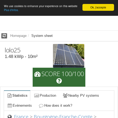
We use cookies to enhance your experience on this website
English
Ok, j'accepte
Plus d'infos.
Homepage
System sheet
lolo25
1.48
kWp -
10
m²
SCORE 100/100
Statistics
Production
Nearby PV systems
Evènements
How does it work?
France
>
Bourgogne-Franche-Comte
>