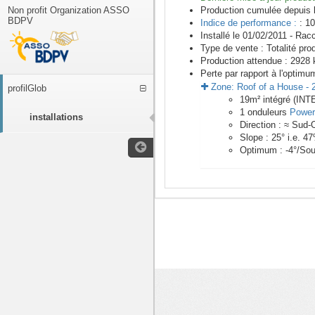
Non profit Organization ASSO
Production cumulée depuis 
BDPV
Indice de performance :
: 10
Installé le 01/02/2011 -
Racc
Type de vente :
Totalité pro
Production attendue :
2928
k
Perte par rapport à l'optimu
Zone:
Roof of a House
-
profilGlob
19
m²
intégré (IN
1
onduleurs
Power
installations
Direction :
≈ Sud-
Slope :
25
° i.e.
47
Optimum :
-4
°/Sou
<