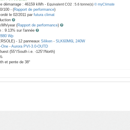
le démarrage :
46159
kWh -
Equivalent CO2 :
5.6
tonne(s)
© myClimate
0/100 - (
Rapport de performance
)
ordé le
02/2011
par
futura climat
duction
Wh/year (
Rapport de performance
)
m : 9.13
% sur l'année
2880
Wp
TERSOLE) -
12
panneaux
Siliken
-
SLK60M6L 240W
-One
-
Aurora PVI-3.0-OUTD
Ouest
(
55
°/South i.e.
-125
°/North)
%
th et pente de
38
°