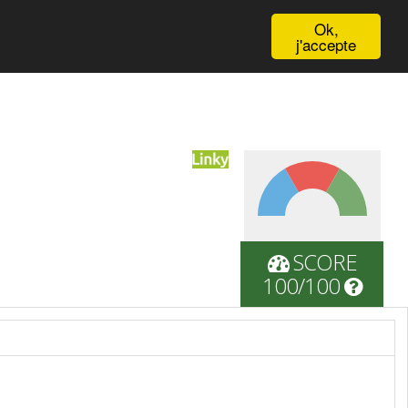
English
Ok,
j'accepte
SCORE
100/100