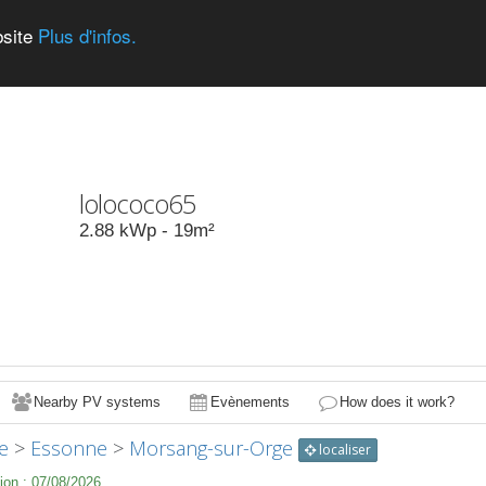
bsite
Plus d'infos.
lolococo65
2.88
kWp -
19
m²
Nearby PV systems
Evènements
How does it work?
e
>
Essonne
>
Morsang-sur-Orge
localiser
ion :
07/08/2026