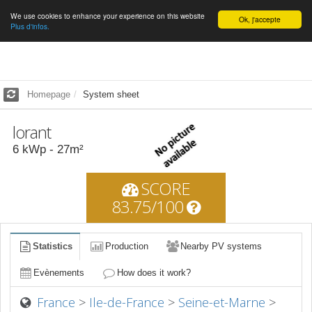
We use cookies to enhance your experience on this website
English
Ok, j'accepte
Plus d'infos.
Homepage
System sheet
lorant
6
kWp -
27
m²
SCORE
83.75/100
Statistics
Production
Nearby PV systems
Evènements
How does it work?
France
>
Ile-de-France
>
Seine-et-Marne
>