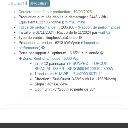
Lieusaint
localiser
Dernière mise à jour production :
10/09/2025
Production cumulée depuis le démarrage :
5448
kWh -
Equivalent CO2 :
0.7
tonne(s)
© myClimate
Indice de performance :
: 100/100 - (
Rapport de performance
)
Installé le 01/11/2024 -
Raccordé le
11/2024
par
watt 02
Type de vente :
Surplus/AutoConso
Production attendue :
6213
kWh/year (
Rapport de
performance
)
Perte par rapport à l'optimum : 6.65
% sur l'année
Zone:
Roof of a House
-
6000
Wp
27
m²
12
panneaux
YH SUNPRO
-
TOPCON
BIFACIAL 188.6R - SPDG500-N120R10 / 500W
1
onduleurs
HUAWEI
-
Sun2000-6KTL-L1
Direction :
Sud-Ouest
(
45
°/South i.e.
-135
°/North)
Slope :
40
° i.e.
84
%
Optimum :
-3
°/South et pente de
38
°