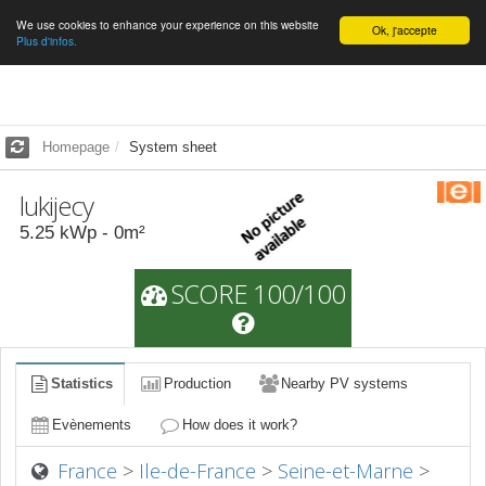
We use cookies to enhance your experience on this website
English
Ok, j'accepte
Plus d'infos.
Homepage
System sheet
lukijecy
5.25
kWp -
0
m²
SCORE 100/100
Statistics
Production
Nearby PV systems
Evènements
How does it work?
France
>
Ile-de-France
>
Seine-et-Marne
>