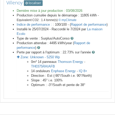
Villenoy
localiser
Dernière mise à jour production :
03/08/2026
Production cumulée depuis le démarrage :
11805
kWh -
Equivalent CO2 :
1.4
tonne(s)
© myClimate
Indice de performance :
: 100/100 - (
Rapport de performance
)
Installé le 25/07/2024 -
Raccordé le
7/2024
par
La maison
Ecolo
Type de vente :
Surplus/AutoConso
Production attendue :
4495
kWh/year (
Rapport de
performance
)
Perte par rapport à l'optimum : 22.73
% sur l'année
Zone:
Unknown
-
5250
Wp
0
m²
14
panneaux
Thomson Energy
-
TH0375RAIAFB
14
onduleurs
Enphase Energy
-
IQ 8+
Direction :
Est
(
-90
°/South i.e.
90
°/North)
Slope :
45
° i.e.
100
%
Optimum :
-3
°/South et pente de
38
°