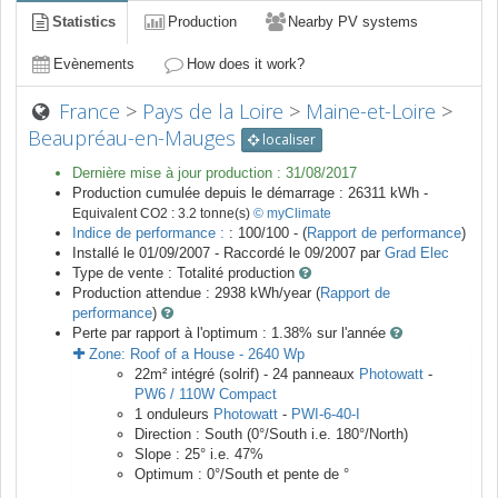
Statistics
Production
Nearby PV systems
Evènements
How does it work?
France
>
Pays de la Loire
>
Maine-et-Loire
>
Beaupréau-en-Mauges
localiser
Dernière mise à jour production :
31/08/2017
Production cumulée depuis le démarrage :
26311
kWh -
Equivalent CO2 :
3.2
tonne(s)
© myClimate
Indice de performance :
: 100/100 - (
Rapport de performance
)
Installé le 01/09/2007 -
Raccordé le
09/2007
par
Grad Elec
Type de vente :
Totalité production
Production attendue :
2938
kWh/year (
Rapport de
performance
)
Perte par rapport à l'optimum : 1.38
% sur l'année
Zone:
Roof of a House
-
2640
Wp
22
m²
intégré (solrif) -
24
panneaux
Photowatt
-
PW6 / 110W Compact
1
onduleurs
Photowatt
-
PWI-6-40-I
Direction :
South
(
0
°/South i.e.
180
°/North)
Slope :
25
° i.e.
47
%
Optimum :
0
°/South et pente de
°