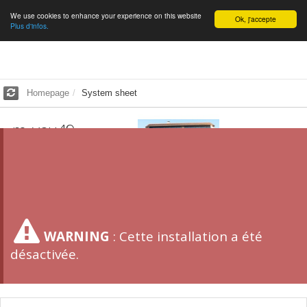
We use cookies to enhance your experience on this website
English
Ok, j'accepte
Plus d'infos.
Homepage
System sheet
m_you49
2.64
kWp -
22
m²
SCORE 57.5/100
WARNING
:
Cette installation a été
désactivée.