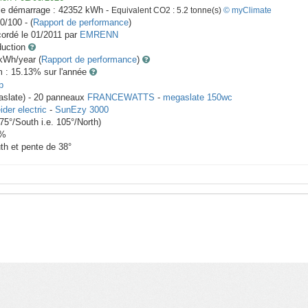
le démarrage :
42352
kWh -
Equivalent CO2 :
5.2
tonne(s)
© myClimate
0/100 - (
Rapport de performance
)
ordé le
01/2011
par
EMRENN
duction
Wh/year (
Rapport de performance
)
m : 15.13
% sur l'année
p
aslate) -
20
panneaux
FRANCEWATTS
-
megaslate 150wc
der electric
-
SunEzy 3000
-75
°/South i.e.
105
°/North)
%
th et pente de
38
°