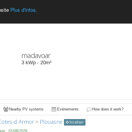
bsite
Plus d'infos.
madavoar
3
kWp -
20
m²
Nearby PV systems
Evènements
How does it work?
Cotes-d Armor
>
Plouasne
localiser
ion :
01/08/2026