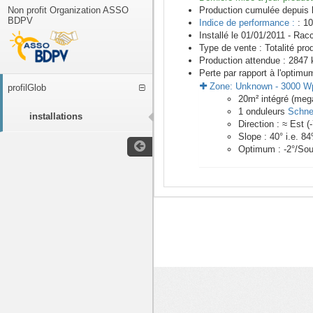
Non profit Organization ASSO
Production cumulée depuis 
BDPV
Indice de performance :
: 10
Installé le 01/01/2011 -
Racc
Type de vente :
Totalité pro
Production attendue :
2847
k
Perte par rapport à l'optimu
Zone:
Unknown
-
3000
W
profilGlob
20
m²
intégré (meg
1
onduleurs
Schnei
installations
Direction :
≈ Est
(
Slope :
40
° i.e.
84
Optimum :
-2
°/Sou
<