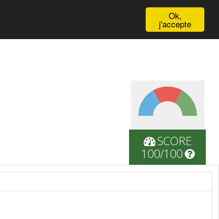
English
Ok,
j'accepte
SCORE
100/100