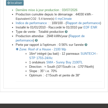
localiser
Dernière mise à jour production :
03/07/2026
Production cumulée depuis le démarrage :
44030
kWh -
Equivalent CO2 :
5.4
tonne(s)
© myClimate
Indice de performance :
: 100/100 - (
Rapport de performance
)
Installé le 01/01/2010 -
Raccordé le
01/2010
par
EDF ENR
Type de vente :
Totalité production
Production attendue :
2948
kWh/year (
Rapport de
performance
)
Perte par rapport à l'optimum : 0.56
% sur l'année
Zone:
Roof of a House
-
2100
Wp
16
m²
intégré (au bati) -
12
panneaux
SUNTECH
-
STP 175S-24/Ac
1
onduleurs
SMA
-
Sunny Boy 2100TL
Direction :
≈ South
(
10
°/South i.e.
-170
°/North)
Slope :
35
° i.e.
70
%
Optimum :
-1
°/South et pente de
38
°