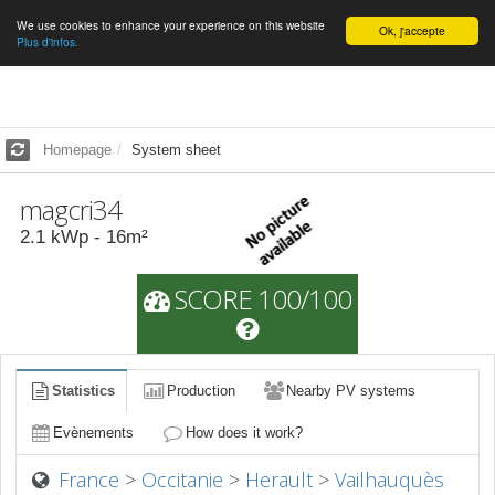
We use cookies to enhance your experience on this website
English
Ok, j'accepte
Plus d'infos.
Homepage
System sheet
magcri34
2.1
kWp -
16
m²
SCORE 100/100
Statistics
Production
Nearby PV systems
Evènements
How does it work?
France
>
Occitanie
>
Herault
>
Vailhauquès