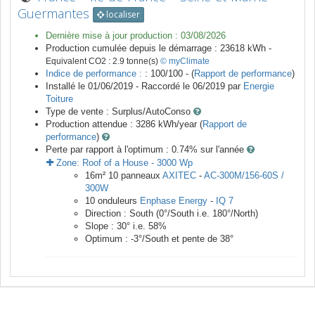
Guermantes
localiser
Dernière mise à jour production :
03/08/2026
Production cumulée depuis le démarrage :
23618
kWh -
Equivalent CO2 :
2.9
tonne(s)
© myClimate
Indice de performance :
: 100/100 - (
Rapport de performance
)
Installé le 01/06/2019 -
Raccordé le
06/2019
par
Energie
Toiture
Type de vente :
Surplus/AutoConso
Production attendue :
3286
kWh/year (
Rapport de
performance
)
Perte par rapport à l'optimum : 0.74
% sur l'année
Zone:
Roof of a House
-
3000
Wp
16
m²
10
panneaux
AXITEC
-
AC-300M/156-60S /
300W
10
onduleurs
Enphase Energy
-
IQ 7
Direction :
South
(
0
°/South i.e.
180
°/North)
Slope :
30
° i.e.
58
%
Optimum :
-3
°/South et pente de
38
°