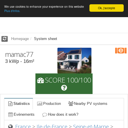
We use cookies to enhance your experience on this website
English
Ok, j'accepte
Plus d'infos.
Homepage
System sheet
mamac77
3
kWp -
16
m²
SCORE 100/100
Statistics
Production
Nearby PV systems
Evènements
How does it work?
France
>
Ile-de-France
>
Seine-et-Marne
>