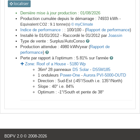
localiser
Dernière mise à jour production :
01/08/2026
Production cumulée depuis le démarrage :
74933
kWh -
Equivalent CO2 :
9.1
tonne(s)
© myClimate
Indice de performance :
: 100/100 - (
Rapport de performance
)
Installé le 01/01/2012 -
Raccordé le
01/2012
par
Joassin
Type de vente :
Surplus/AutoConso
Production attendue :
4980
kWh/year (
Rapport de
performance
)
Perte par rapport à l'optimum : 5.81
% sur l'année
Zone:
Roof of a House
-
5180
Wp
36
m²
28
panneaux
DS Solar
-
DS5M185
1
onduleurs
Power-One
-
Aurora PVI-5000-OUTD
Direction :
Sud-Est
(
-45
°/South i.e.
135
°/North)
Slope :
40
° i.e.
84
%
Optimum :
-1
°/South et pente de
38
°
BDPV 2.0
© 2008-2026