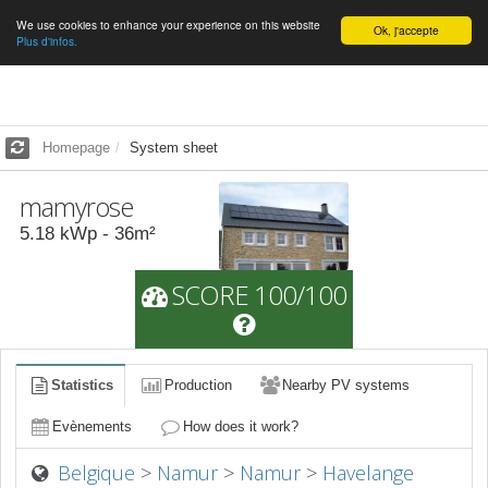
We use cookies to enhance your experience on this website
English
Ok, j'accepte
Plus d'infos.
Homepage
System sheet
mamyrose
5.18
kWp -
36
m²
SCORE 100/100
Statistics
Production
Nearby PV systems
Evènements
How does it work?
Belgique
>
Namur
>
Namur
>
Havelange