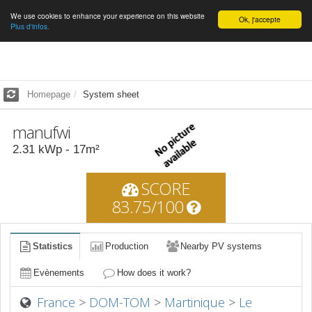
We use cookies to enhance your experience on this website
English
Ok, j'accepte
Plus d'infos.
Homepage
System sheet
manufwi
2.31
kWp -
17
m²
SCORE
83.75/100
Statistics
Production
Nearby PV systems
Evènements
How does it work?
France
>
DOM-TOM
>
Martinique
>
Le