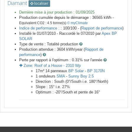
Diamant
localiser
Dernière mise à jour production :
01/09/2025
Production cumulée depuis le démarrage :
36565
kWh -
Equivalent CO2 :
4.5
tonne(s)
© myClimate
Indice de performance :
: 100/100 - (
Rapport de performance
)
Installé le 01/07/2010 -
Raccordé le
07/2010
par
Apex BP
SOLAR
Type de vente :
Totalité production
Production attendue :
3604
kWh/year (
Rapport de
performance
)
Perte par rapport à l'optimum : 0.31
% sur l'année
Zone:
Roof of a House
-
2310
Wp
17
m²
14
panneaux
BP Solar
-
BP 3170N
1
onduleurs
SMA
-
Sunny Boy 2.5
Direction :
South
(
0
°/South i.e.
180
°/North)
Slope :
15
° i.e.
27
%
Optimum :
-20
°/South et pente de
16
°