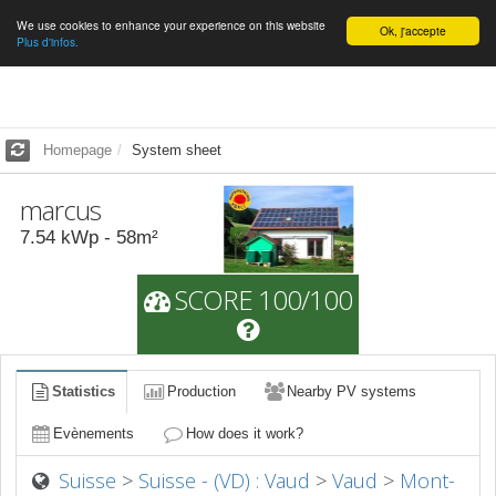
We use cookies to enhance your experience on this website
English
Ok, j'accepte
Plus d'infos.
Homepage
System sheet
marcus
7.54
kWp -
58
m²
SCORE 100/100
Statistics
Production
Nearby PV systems
Evènements
How does it work?
Suisse
>
Suisse - (VD) : Vaud
>
Vaud
>
Mont-