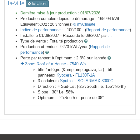
la-Ville
localiser
Dernière mise à jour production :
01/07/2026
Production cumulée depuis le démarrage :
165994
kWh -
Equivalent CO2 :
20.3
tonne(s)
© myClimate
Indice de performance :
: 100/100 - (
Rapport de performance
)
Installé le 01/09/2007 -
Raccordé le
09/2007
par
...
Type de vente :
Totalité production
Production attendue :
9273
kWh/year (
Rapport de
performance
)
Perte par rapport à l'optimum : 2.3
% sur l'année
Zone:
Roof of a House
-
7540
Wp
58
m²
intégré (&amp;amp;agrave; la ) -
58
panneaux
Kyocera
-
FL130T-1A
3
onduleurs
Sputnik
-
SOLARMAX 3000C
Direction :
≈ Sud-Est
(
-25
°/South i.e.
155
°/North)
Slope :
30
° i.e.
58
%
Optimum :
-2
°/South et pente de
38
°