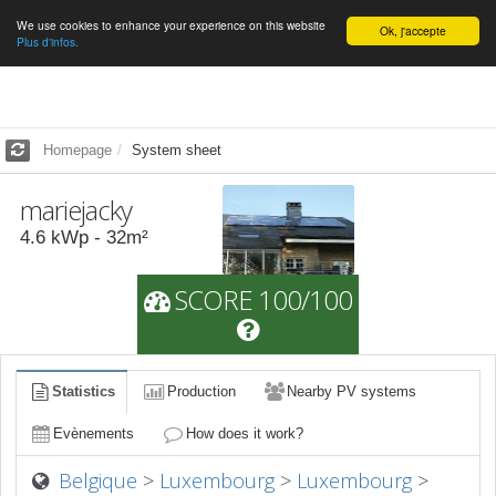
We use cookies to enhance your experience on this website
English
Ok, j'accepte
Plus d'infos.
Homepage
System sheet
mariejacky
4.6
kWp -
32
m²
SCORE 100/100
Statistics
Production
Nearby PV systems
Evènements
How does it work?
Belgique
>
Luxembourg
>
Luxembourg
>