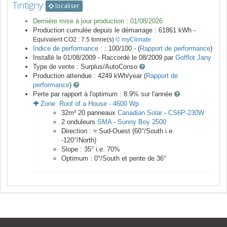
Tintigny
localiser
Dernière mise à jour production :
01/08/2026
Production cumulée depuis le démarrage :
61861
kWh -
Equivalent CO2 :
7.5
tonne(s)
© myClimate
Indice de performance :
: 100/100 - (
Rapport de performance
)
Installé le 01/08/2009 -
Raccordé le
08/2009
par
Gofflot Jany
Type de vente :
Surplus/AutoConso
Production attendue :
4249
kWh/year (
Rapport de
performance
)
Perte par rapport à l'optimum : 8.9
% sur l'année
Zone:
Roof of a House
-
4600
Wp
32
m²
20
panneaux
Canadian Solar
-
CS6P-230W
2
onduleurs
SMA
-
Sunny Boy 2500
Direction :
≈ Sud-Ouest
(
60
°/South i.e.
-120
°/North)
Slope :
35
° i.e.
70
%
Optimum :
0
°/South et pente de
36
°