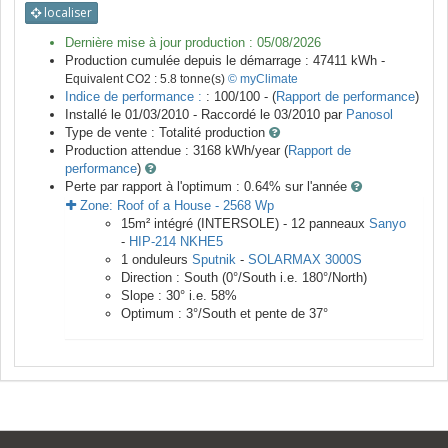
localiser
Dernière mise à jour production :
05/08/2026
Production cumulée depuis le démarrage :
47411
kWh -
Equivalent CO2 :
5.8
tonne(s)
© myClimate
Indice de performance :
: 100/100 - (
Rapport de performance
)
Installé le 01/03/2010 -
Raccordé le
03/2010
par
Panosol
Type de vente :
Totalité production
Production attendue :
3168
kWh/year (
Rapport de
performance
)
Perte par rapport à l'optimum : 0.64
% sur l'année
Zone:
Roof of a House
-
2568
Wp
15
m²
intégré (INTERSOLE) -
12
panneaux
Sanyo
-
HIP-214 NKHE5
1
onduleurs
Sputnik
-
SOLARMAX 3000S
Direction :
South
(
0
°/South i.e.
180
°/North)
Slope :
30
° i.e.
58
%
Optimum :
3
°/South et pente de
37
°