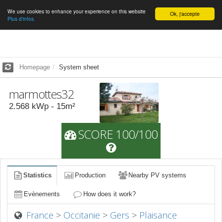
We use cookies to enhance your experience on this website
English
Ok, j'accepte
Plus d'infos.
Homepage
System sheet
marmottes32
2.568
kWp -
15
m²
SCORE 100/100
Statistics
Production
Nearby PV systems
Evènements
How does it work?
France
>
Occitanie
>
Gers
>
Plaisance